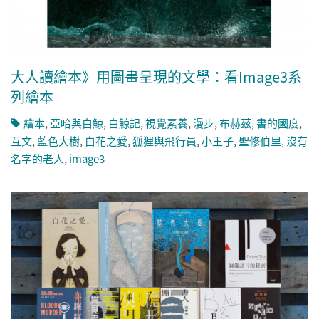
大人讀繪本》用圖畫呈現的文學：看Image3系
列繪本
繪本
,
亞哈與白鯨
,
白鯨記
,
視覺素養
,
漫步
,
布赫茲
,
書的國度
,
互文
,
藍色大樹
,
白花之愛
,
狐狸與飛行員
,
小王子
,
聖修伯里
,
沒有
名字的老人
,
image3