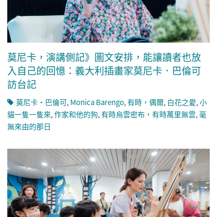
莫尼卡，演講側記》圖文安排，能讓讀者也放
入自己的回憶：義大利插畫家莫尼卡．巴倫可
訪台記
莫尼卡・巴倫可
,
Monica Barengo
,
有時，偶爾
,
白花之愛
,
小
貓一隻一隻來
,
作家和他的狗
,
有時烏雲密布，有時萬里無雲
,
毫
無來由的那日