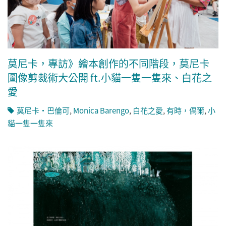
莫尼卡，專訪》繪本創作的不同階段，莫尼卡
圖像剪裁術大公開 ft.小貓一隻一隻來、白花之
愛
莫尼卡・巴倫可
,
Monica Barengo
,
白花之愛
,
有時，偶爾
,
小
貓一隻一隻來