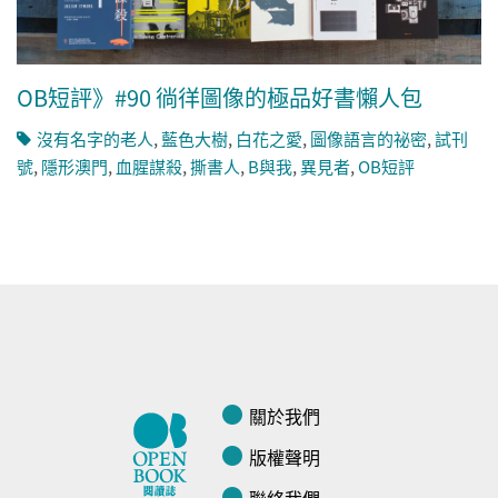
OB短評》#90 徜徉圖像的極品好書懶人包
沒有名字的老人
,
藍色大樹
,
白花之愛
,
圖像語言的祕密
,
試刊
號
,
隱形澳門
,
血腥謀殺
,
撕書人
,
B與我
,
異見者
,
OB短評
關於我們
版權聲明