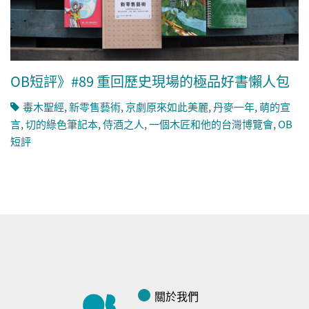
OB短評》#89 重回歷史現場的極品好書懶人包
毒木聖經
,
新零售藝術
,
京劇原來如此美麗
,
丹麥一年
,
萌的宣
言
,
切的綠色筆記本
,
侍酒之人
,
一個木匠和他的台灣博覽會
,
OB
短評
關於我們