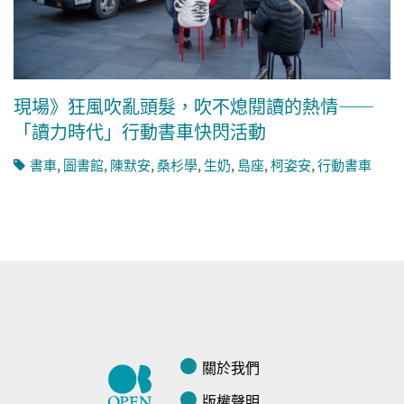
現場》狂風吹亂頭髮，吹不熄閱讀的熱情——
「讀力時代」行動書車快閃活動
書車
,
圖書館
,
陳默安
,
桑杉學
,
生奶
,
島座
,
柯姿安
,
行動書車
關於我們
版權聲明