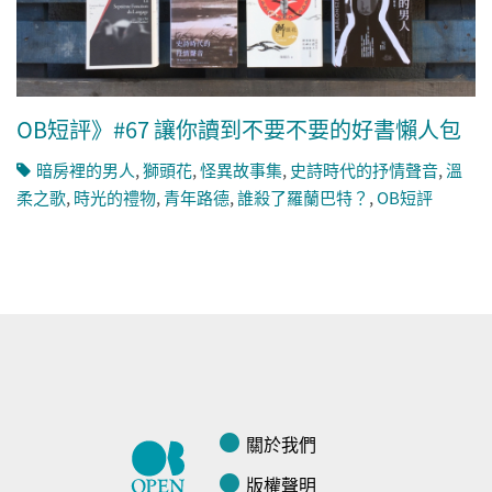
OB短評》#67 讓你讀到不要不要的好書懶人包
暗房裡的男人
,
獅頭花
,
怪異故事集
,
史詩時代的抒情聲音
,
溫
柔之歌
,
時光的禮物
,
青年路德
,
誰殺了羅蘭巴特？
,
OB短評
關於我們
版權聲明