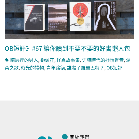
OB短評》#67 讓你讀到不要不要的好書懶人包
暗房裡的男人
,
獅頭花
,
怪異故事集
,
史詩時代的抒情聲音
,
溫
柔之歌
,
時光的禮物
,
青年路德
,
誰殺了羅蘭巴特？
,
OB短評
關於我們