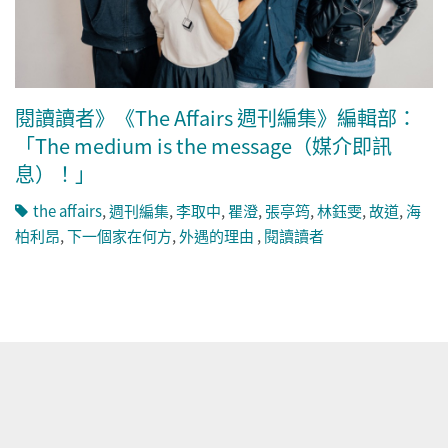
閱讀讀者》《The Affairs 週刊編集》編輯部：
「The medium is the message（媒介即訊
息）！」
the affairs
,
週刊編集
,
李取中
,
瞿澄
,
張亭筠
,
林鈺雯
,
故道
,
海
柏利昂
,
下一個家在何方
,
外遇的理由 ​
,
閱讀讀者