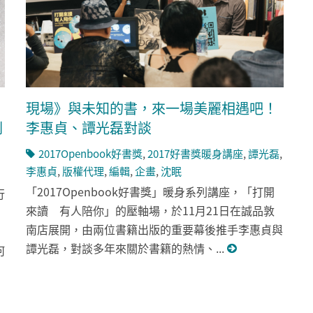
現場》與未知的書，來一場美麗相遇吧！
劃
李惠貞、譚光磊對談
2017Openbook好書獎
,
2017好書獎暖身講座
,
譚光磊
,
李惠貞
,
版權代理
,
編輯
,
企畫
,
沈眠
「2017Openbook好書獎」暖身系列講座，「打開
行
來讀 有人陪你」的壓軸場，於11月21日在誠品敦
南店展開，由兩位書籍出版的重要幕後推手李惠貞與
譚光磊，對談多年來關於書籍的熱情、...
何