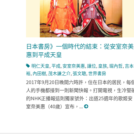
日本書房》一個時代的結束：從安室奈美
惠到平成天皇
明仁天皇
,
平成
,
安室奈美惠
,
讓位
,
皇族
,
堀內哲
,
吉本
裕
,
內田樹
,
茂木謙之介
,
張文聰
,
世界書房
2017年9月20日晚間六時許，住在日本的居民，每
人的手機都接到一則新聞快報。打開電視，生冷堅
的NHK正播報這則獨家號外：出道25週年的歌姬安
室奈美惠（40歲）宣布，...