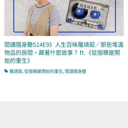
閱讀隨身聽S14E9》人生百味羅靖茹／那些堆滿
物品的房間，藏著什麼故事？ ft.《從囤積屋開
始的重生》
羅靖茹
,
從囤積屋開始的重生
,
閱讀隨身聽