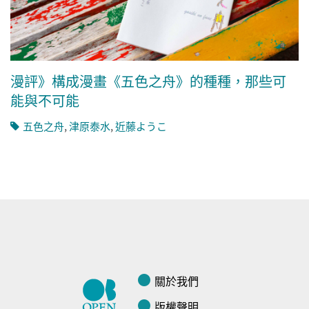
漫評》構成漫畫《五色之舟》的種種，那些可
能與不可能
五色之舟
,
津原泰水
,
近藤ようこ
關於我們
版權聲明