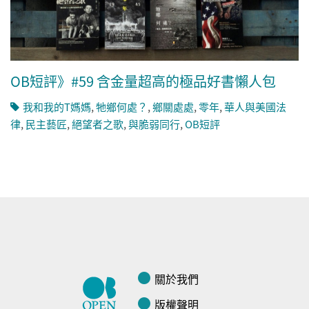
OB短評》#59 含金量超高的極品好書懶人包
我和我的T媽媽
,
牠鄉何處？
,
鄉關處處
,
零年
,
華人與美國法
律
,
民主藝匠
,
絕望者之歌
,
與脆弱同行
,
OB短評
關於我們
版權聲明