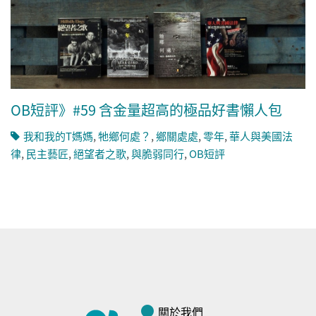
OB短評》#59 含金量超高的極品好書懶人包
我和我的T媽媽
,
牠鄉何處？
,
鄉關處處
,
零年
,
華人與美國法
律
,
民主藝匠
,
絕望者之歌
,
與脆弱同行
,
OB短評
關於我們