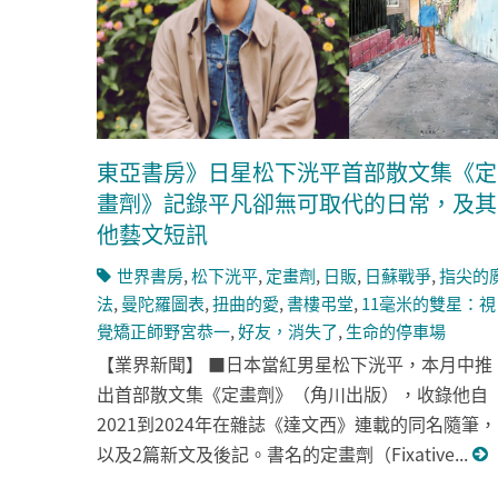
東亞書房》日星松下洸平首部散文集《定
畫劑》記錄平凡卻無可取代的日常，及其
他藝文短訊
世界書房
,
松下洸平
,
定畫劑
,
日販
,
日蘇戰爭
,
指尖的
法
,
曼陀羅圖表
,
扭曲的愛
,
書樓弔堂
,
11毫米的雙星：視
覺矯正師野宮恭一
,
好友，消失了
,
生命的停車場
【業界新聞】 ■日本當紅男星松下洸平，本月中推
出首部散文集《定畫劑》（角川出版），收錄他自
2021到2024年在雜誌《達文西》連載的同名隨筆，
以及2篇新文及後記。書名的定畫劑（Fixative...