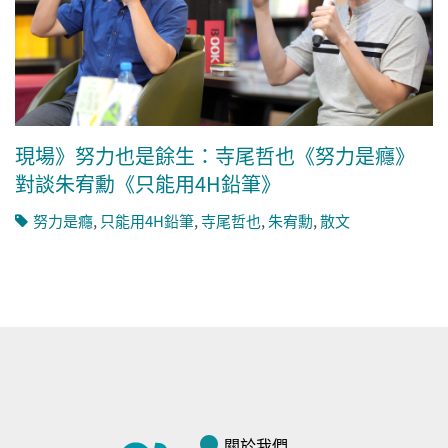
現場》努力也是餘生：寺尾哲也《努力是癮》
對談朱宥勳《只能用4H鉛筆》
努力是癮
,
只能用4H鉛筆
,
寺尾哲也
,
朱宥勳
,
散文
關於我們