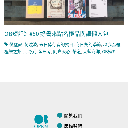
OB短評》#50 好書來點名極品閱讀懶人包
微塵記
,
劉曉波
,
末日倖存者的獨白
,
向日葵的季節
,
以我為器
,
極樂之邦
,
北野武
,
全思考
,
岡倉天心
,
茶道
,
大藍海洋
,
OB短評
關於我們
版權聲明