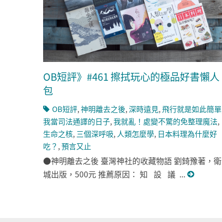
OB短評》#461 擦拭玩心的極品好書懶人
包
OB短評
,
神明離去之後
,
深時遠見
,
飛行就是如此簡單
我當司法通譯的日子
,
我就亂！處變不驚的免整理魔法
,
生命之核
,
三個深呼吸
,
人類怎麼學
,
日本料理為什麼好
吃？
,
預言又止
●神明離去之後 臺灣神社的收藏物語 劉錡豫著，衛
城出版，500元 推薦原因： 知 設 議 ...