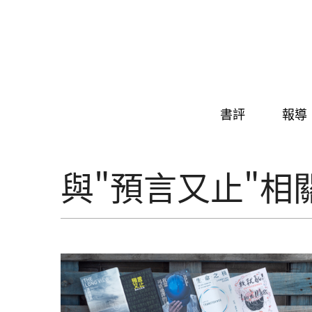
Skip to navigation
移至主內容
書評
報導
與"預言又止"相