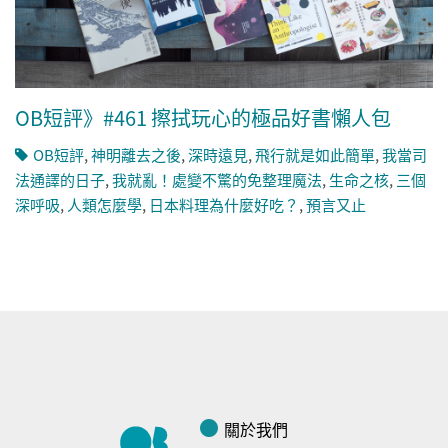
OB短評》#461 擦拭玩心的極品好書懶人包
OB短評
,
神明離去之後
,
深時遠見
,
飛行就是如此簡單
,
我當司
法通譯的日子
,
我就亂！處變不驚的免整理魔法
,
生命之核
,
三個
深呼吸
,
人類怎麼學
,
日本料理為什麼好吃？
,
預言又止
關於我們