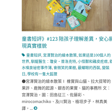
童書短評》#123 陪孩子理解差異，安心
現真實樣貌
童書短評
,
宮澤賢治的繪本散策
,
如果這是100個人的
世界
,
馴龍醫生：瓊安・普洛克特
,
小怪獸和雞皮疙瘩
,
水噴泉祕密事件簿
,
會微笑的果樹
,
最耀眼的西裝
,
變裝
日
,
學校有一隻大狐狸
●宮澤賢治的繪本散策Ⅰ 橡實與山貓、拉大提琴的
果許、鹿舞的起源、銀杏的果實、貓的事務所 文：
宮澤賢治，圖：田島征三、佐藤彩、
mirocomachiko、及川賢治、植垣步子，林真美
譯，...