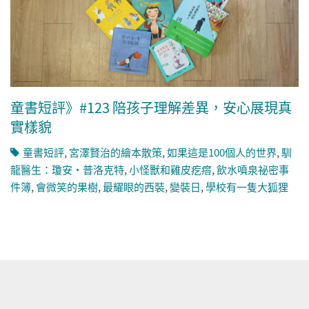
童書短評》#123 陪孩子理解差異，安心展現真
實樣貌
童書短評
,
宮澤賢治的繪本散策
,
如果這是100個人的世界
,
馴
龍醫生：瓊安・普洛克特
,
小怪獸和雞皮疙瘩
,
飲水噴泉祕密事
件簿
,
會微笑的果樹
,
最耀眼的西裝
,
變裝日
,
學校有一隻大狐狸