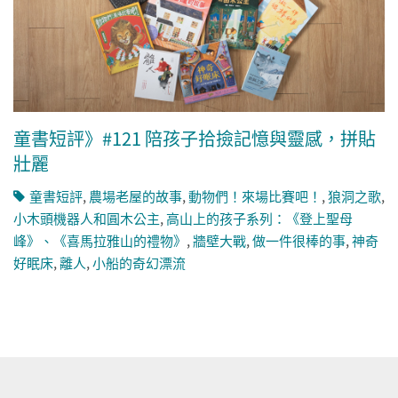
童書短評》#121 陪孩子拾撿記憶與靈感，拼貼
壯麗
童書短評
,
農場老屋的故事
,
動物們！來場比賽吧！
,
狼洞之歌
,
小木頭機器人和圓木公主
,
高山上的孩子系列：《登上聖母
峰》、《喜馬拉雅山的禮物》
,
牆壁大戰
,
做一件很棒的事
,
神奇
好眠床
,
離人
,
小船的奇幻漂流