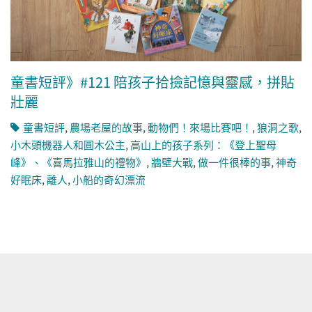
童書短評》#121 陪孩子拾撿記憶與靈感，拼貼
壯麗
童書短評
,
農場老屋的故事
,
動物們！來場比賽吧！
,
狼洞之歌
,
小木頭機器人和圓木公主
,
高山上的孩子系列：《登上聖母
峰》、《喜馬拉雅山的禮物》
,
牆壁大戰
,
做一件很棒的事
,
神奇
好眠床
,
離人
,
小船的奇幻漂流