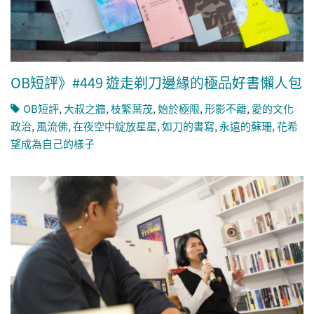
OB短評》#449 遊走剃刀邊緣的極品好書懶人包
OB短評
,
大叔之牆
,
枝繁葉茂
,
始於極限
,
形影不離
,
愛的文化
政治
,
風流佛
,
在夜空中綻放星星
,
如刀的書寫
,
永遠的蘇珊
,
花希
望成為自己的樣子