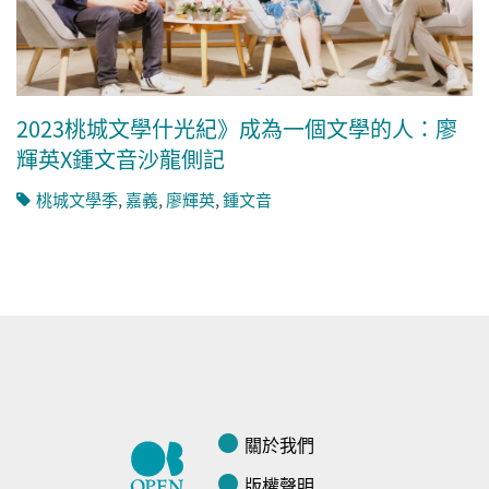
2023桃城文學什光紀》成為一個文學的人：廖
輝英X鍾文音沙龍側記
桃城文學季
,
嘉義
,
廖輝英
,
鍾文音
關於我們
版權聲明