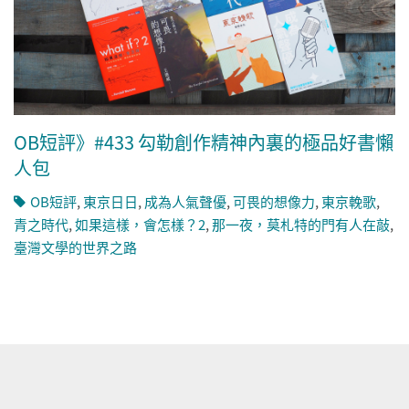
OB短評》#433 勾勒創作精神內裏的極品好書懶
人包
OB短評
,
東京日日
,
成為人氣聲優
,
可畏的想像力
,
東京輓歌
,
青之時代
,
如果這樣，會怎樣？2
,
那一夜，莫札特的門有人在敲
,
臺灣文學的世界之路