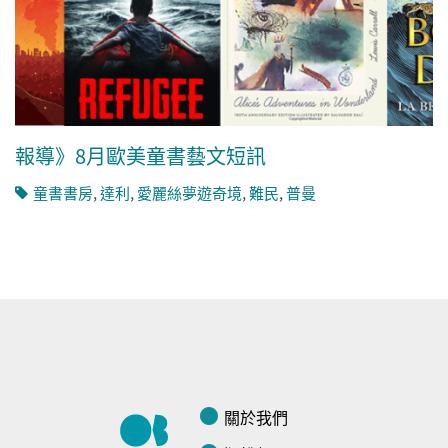
報導》8月歐美童書藝文短訊
童書書房
,
達利
,
愛麗絲夢遊奇境
,
難民
,
普曼
關於我們