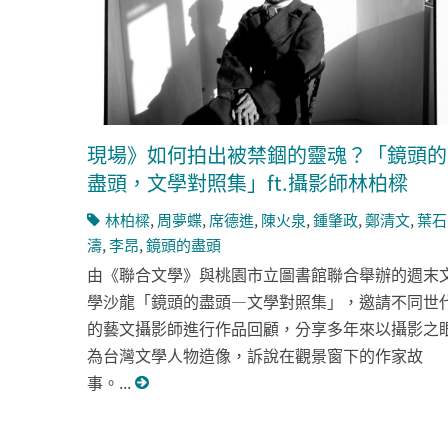
現場》如何拍出被禁錮的靈魂？「鏡頭的
盡頭，文學對照集」ft.攝影師林柏樑
林柏樑
,
周夢蝶
,
席德進
,
陳火泉
,
鍾肇政
,
鄭清文
,
葉石
濤
,
李昂
,
鏡頭的盡頭
由《聯合文學》與桃園市立圖書館聯合舉辦的週末
學沙龍「鏡頭的盡頭—文學對照集」，邀請不同世
的藝文攝影師進行作品回顧，分享多年來以攝影之
為台灣文學人物造像，訴說在觀景窗下的作家故
事。...