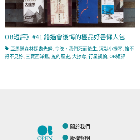
OB短評》#41 錯過會後悔的極品好書懶人包
亞馬遜森林探勘先鋒
,
今晚，我們死而後生
,
沉默小提琴
,
捨不
得不見妳
,
三寶西洋鑑
,
鬼的歷史
,
大掠奪
,
行星凱倫
,
OB短評
關於我們
版權聲明