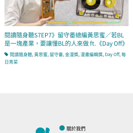
閱讀隨身聽S7EP7》留守番總編黃思蜜／若BL
是一塊產業，要讓懂BL的人來做 ft.《Day Off》
閱讀隨身聽
,
黃思蜜
,
留守番
,
金漫獎
,
漫畫編輯獎
,
Day Off
,
每
日青菜
關於我們