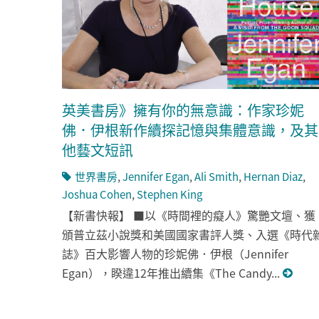
英美書房》擁有你的無意識：作家珍妮
佛．伊根新作續探記憶與集體意識，及其
他藝文短訊
世界書房
,
Jennifer Egan
,
Ali Smith
,
Hernan Diaz
,
Joshua Cohen
,
Stephen King
【新書快報】 ■以《時間裡的癡人》驚艷文壇、獲
頒普立茲小說獎和美國國家書評人獎、入選《時代
誌》百大影響人物的珍妮佛．伊根（Jennifer
Egan），睽違12年推出續集《The Candy...