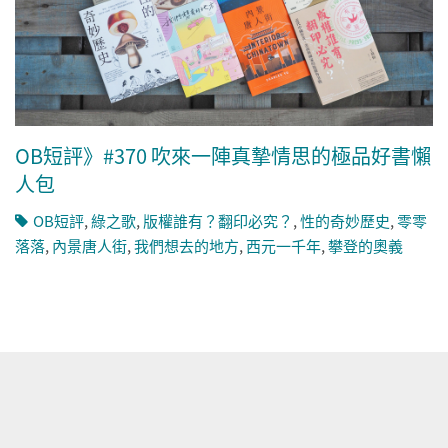
OB短評》#370 吹來一陣真摯情思的極品好書懶
人包
OB短評
,
綠之歌
,
版權誰有？翻印必究？
,
性的奇妙歷史
,
零零
落落
,
內景唐人街
,
我們想去的地方
,
西元一千年
,
攀登的奧義