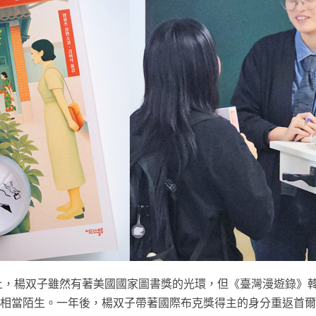
展上，楊双子雖然有著美國國家圖書獎的光環，但《臺灣漫遊錄》
相當陌生。一年後，楊双子帶著國際布克獎得主的身分重返首爾，