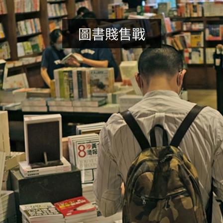
圖書賤售戰