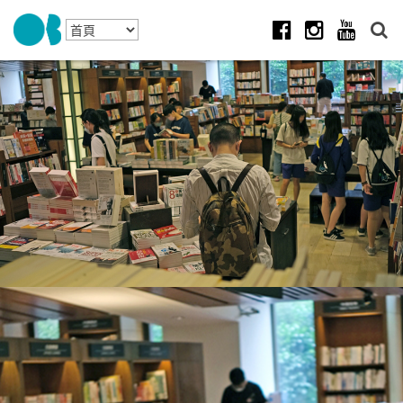
Skip to navigation
移至主內容
Facebook
Instagram
Youtube