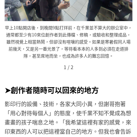
早上10點開店後，到晚間9點打烊前，在千業並不算大的辦公室中，
中，
早
通常都至少有10來位創作者到此傳檔、修稿，或驗收和整理成品，
，
雖然視覺上相當熱鬧，但卻沒有喧嚷的感受。如果是寒暑假同人場
場
前幾天，又是另一番光景了，等待看本本的人多到必須在走道排
排
隊，甚至席地而坐，也成為許多人的難忘回憶。
1
/
2
➤創作者隨時可以回來的地方
影印行的設備、技術，各家大同小異，但謝哥抱著
「用心對待每個人」的態度，使千業不知不覺成為想
畫畫的孩子喘息之地。「我希望這裡有家的感覺，來
印東西的人可以把這裡當自己的地方。但我也會告訴