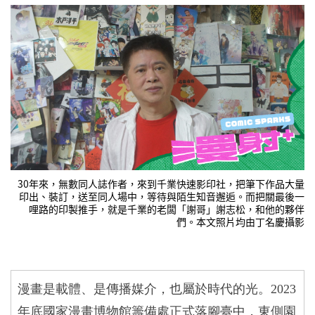
30年來，無數同人誌作者，來到千業快速影印社，把筆下作品大量
印出、裝訂，送至同人場中，等待與陌生知音邂逅。而把關最後一
哩路的印製推手，就是千業的老闆「謝哥」謝志松，和他的夥伴
們。本文照片均由丁名慶攝影
漫畫是載體、是傳播媒介，也屬於時代的光。2023
年底國家漫畫博物館籌備處正式落腳臺中，東側園