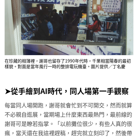
在珍藏的相簿裡，謝哥也留存了1990年代時，千業相當陽春的最初
樣貌。對面是當年風行一時的整排電玩機臺。圖片提供／丁名慶
➤從手繪到AI時代，同人場第一手觀察
每當同人場開跑，謝哥就會忙到不可開交，然而就算
不必親自逛展，當期場上什麼東西最熱門，最前線的
謝哥可是瞭若指掌。「以前攤位很少，有些人真的很
瘋，當天還在我這裡趕稿，趕完就立刻印了，然後帶