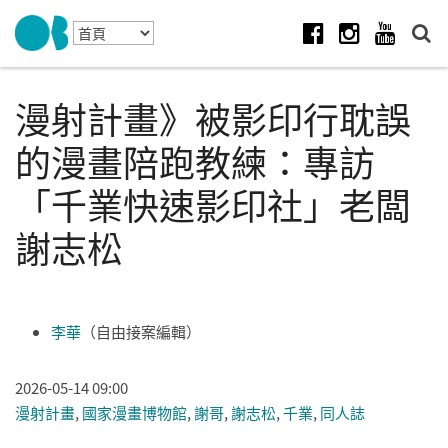
Skip to navigation
移至主內容
Facebook
Instagram
Youtube
漫射計畫》被影印行耽誤
的漫畫陪跑教練：專訪
「千業快速影印社」老闆
謝志松
李華
（自由接案編輯）
2026-05-14 09:00
漫射計畫
,
國家漫畫博物館
,
謝哥
,
謝志松
,
千業
,
同人誌