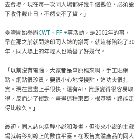
去會場。現在每一次同人場都好幾千個攤位，必須設
下收件截止日，不然交不了貨。」
臺灣開始舉辦
CWT、FF
等活動，是2002年的事，
早在那之前就開始印同人誌的謝哥，就這樣陪跑了30
年，同人場上的年輕人也輪替了好幾代。
「以前沒有電腦，大家都是拿原稿來啊，手工貼網
點。網點很珍貴，要很小心地慢慢貼，這功夫很扎
實。現在畫畫上手很快，還有AI，資源變得很容易取
得，反而少了衝勁。畫畫這種東西，根基穩，路能走
得比較久。」
最初，同人誌包括輕小說和漫畫，但後來小說的主戰
場就轉移到線上的數位平臺。在販售實體產品的同人