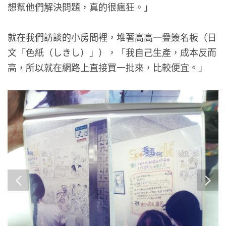
想幫他們解決問題，真的很瘋狂。」
就在我們訪談的小房間裡，堆著高高一疊簽名板（日
文「色紙（しきし）」），「我自己生產，成本反而
高，所以就在網路上直接買一批來，比較便宜。」