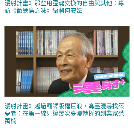
漫射計畫》那些用靈魂交換的自由與其他：專
訪《微醺島之味》編劇何安妘
漫射計畫》越過翻譯版權巨浪，為臺漫尋找築
夢者：在第一線見證幾次臺漫轉折的創業家范
萬楠