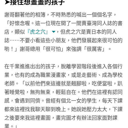
➤接住想畫畫的孩子
謝哥翻著他的相簿，不時熟悉的喊出一個個名字，
「好懷念喔。這一位現在開了一間賣臺灣同人誌的書
店，類似
『虎之穴』
，但虎之穴是賣日本的同人
誌……不要小看這些小朋友，他們發展起來很可怕的
喲！」謝哥總用「很可怕」來強調「很厲害」。
在千業進進出出的孩子，脫離學習階段後進入各個行
業，也有的成為職業漫畫家，或是走藝術、成為學校
老師。「以前他們來這邊就是翹腳啦，吃便當啦，趴
著睡覺啦，無拘無束，輕鬆自在。他們在這裡有認同
感，會遇到同儕。曾經有個北一女的學生，每天下課
都來這裡找我聊天聊到晚上。她說她壓力太大，下課
之後要來我這裡畫圖，畫完圖才有辦法回家面對課
業。」