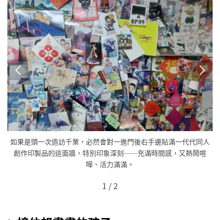
如果是頭一次造訪千業，必然會對一進門後右手邊貼滿一代代同人
人
創作印製品的這面牆，特別印象深刻──充滿時間感，又熱鬧喧
喧
嘩、活力滿滿。
1
/
2