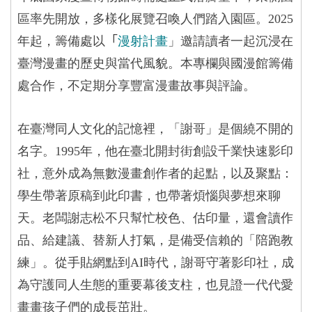
區率先開放，多樣化展覽召喚人們踏入園區。2025
「
年起，籌備處以
漫射計畫
」邀請讀者一起沉浸在
臺灣漫畫的歷史與當代風貌。本專欄與國漫館籌備
處合作，不定期分享豐富漫畫故事與評論。
在臺灣同人文化的記憶裡，「謝哥」是個繞不開的
名字。1995年，他在臺北開封街創設千業快速影印
社，意外成為無數漫畫創作者的起點，以及聚點：
學生帶著原稿到此印書，也帶著煩惱與夢想來聊
天。老闆謝志松不只幫忙校色、估印量，還會讀作
品、給建議、替新人打氣，是備受信賴的「陪跑教
練」。從手貼網點到AI時代，謝哥守著影印社，成
為守護同人生態的重要幕後支柱，也見證一代代愛
畫畫孩子們的成長茁壯。