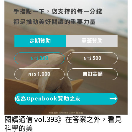
到Fa
到T
到微
手指點一下，您支持的每一分錢
cebo
witt
博
都是推動美好閱讀的重要力量
ok
er
定期贊助
單筆贊助
300
500
1,000
成為Openbook贊助之友
閱讀通信 vol.393》在答案之外，看見
科學的美