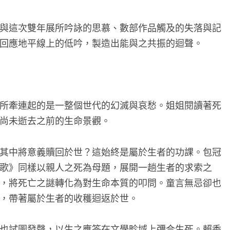
與這次雙年展所吟詠的思慕、數部作品觸及的失落與記
回應地平線上的低吟，製造出能與之共振的迴聲。
所牽連起的是一整個世代的幻滅與哀愁。姐姐閱讀著死
尚未逝去之前的生命景觀。
其中將意義贖回於世？這始終是屬於生者的功課。包冠
歌》同樣以親人之死為母題，展開一趟生者的求索之
，將死亡之謎轉化為對生命本質的叩問。童言無忌卻也
，帶著屬於生者的收穫迴返於世。
也試圖發聲，以生之應答在文學畛域上彌合生死。賴香