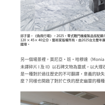
邱子晏，《偽飛行場》，2025，零式戰鬥機複製品搭配顯示器、
120 × 45× 40公分，藝術家版權所有，由2025
國瑋。
另一個場景裡，莫尼亞・班・哈穆達（Monia B
未譯碎片 I 及 II》以石碑文物為靈感，以
是一種對於過往歷史的不可翻譯，意義的缺失
麼？同樣也開啟了對於亡佚的歷史幽靈的種種