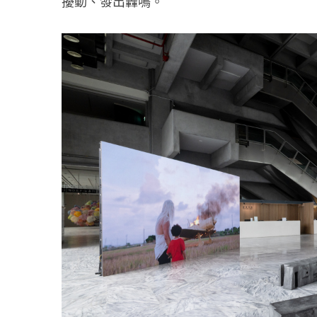
擾動、發出轟鳴。