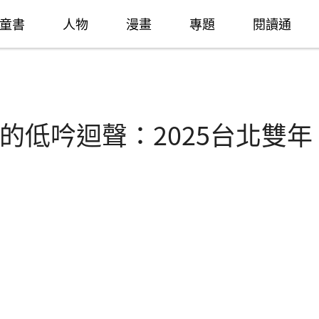
童書
人物
漫畫
專題
閱讀通
的低吟迴聲：2025台北雙年
）