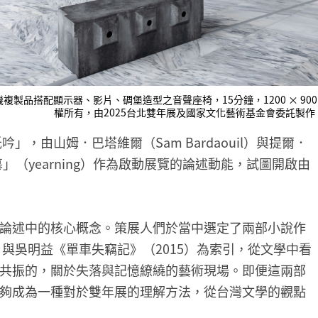
品搭配顯示器、影片、碉堡造型之音聲座椅，15分鐘，1200 × 900 × 
權所有，由2025台北雙年展及國家文化藝術基金會委託製
」，由山姆．巴塔維爾（Sam Bardaouil）與提爾．
「思慕」（yearning）作為啟動展覽的論述動能，試圖開啟由
論述中的核心概念。策展人們於當中選定了兩部小說作
）與吳明益《單車失竊記》（2015）為索引，從文學中看
共振的，關於失落與記憶繚繞的藝術現場。即便這兩部
夠成為一種對於雙年展的理解方法，從台灣文學的觀點