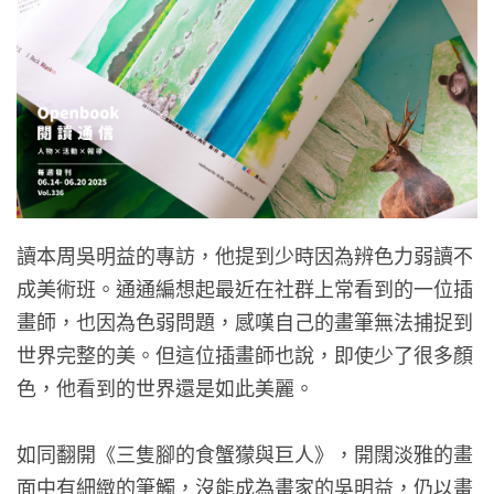
讀本周吳明益的專訪，他提到少時因為辨色力弱讀不
成美術班。通通編想起最近在社群上常看到的一位插
畫師，也因為色弱問題，感嘆自己的畫筆無法捕捉到
世界完整的美。但這位插畫師也說，即使少了很多顏
色，他看到的世界還是如此美麗。
如同翻開《三隻腳的食蟹獴與巨人》，開闊淡雅的畫
面中有細緻的筆觸，沒能成為畫家的吳明益，仍以畫