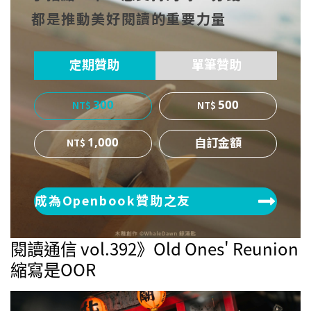
都是推動美好閱讀的重要力量
ok
er
定期贊助
單筆贊助
300
500
1,000
成為Openbook贊助之友
閱讀通信 vol.392》Old Ones' Reunion
縮寫是OOR