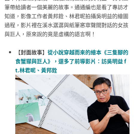
筆帶給讀者一個美麗的故事。通通編也是看了專訪才
知道，影像工作者黃邦銓、林君昵拍攝吳明益的繪圖
過程，影片裡在溪水潺潺與紙筆窸窣聲間對話的女孩
與巨人，原來說的竟是虛構的語言啊！
【封面故事】
從小說穿越而來的繪本《三隻腳的
食蟹獴與巨人》，還多了前導影片：訪吳明益 f
t.林君昵、黃邦銓