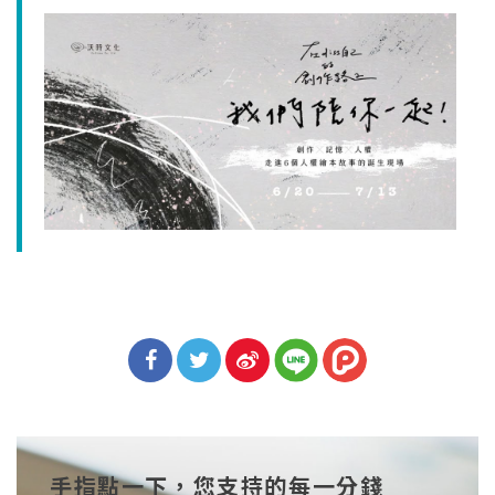
分享
分享
分享
到Fa
到T
到微
手指點一下，您支持的每一分錢
cebo
witt
博