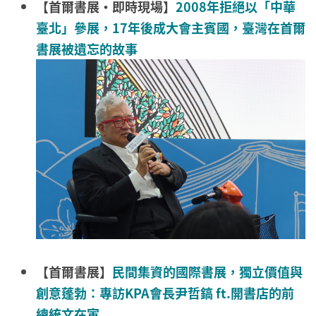
【首爾書展・即時現場】
2008年拒絕以「中華
臺北」參展，17年後成大會主賓國，臺灣在首爾
書展被遺忘的故事
【首爾書展】
民間集資的國際書展，獨立價值與
創意蓬勃：專訪KPA會長尹哲鎬 ft.開書店的前
總統文在寅