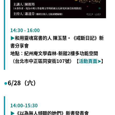
14:30 - 16:00
▶
和用靈魂寫書的人 陳玉慧・《戒斷日記》新
書分享會
地點：
紀州庵文學森林-新館2樓多功能空間
（台北市中正區同安街107號）【
活動頁面
➤
】
6/28（六）
●
14:00-15:30
▶
《以為無人傾聽的她們》新書發表會