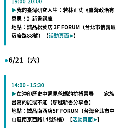
19:00-20:00
▶
我的臺灣研究人生：若林正丈《臺灣政治有
意思！》新書講座
地點：誠品松菸店 3F FORUM（台北市信義區
菸廠路88號）【
活動頁面
➤
】
6/21（六）
●
14:00 - 15:30
▶
在沖印歷史中遇見爸媽的拚搏青春——家族
書寫的能或不能【廖瞇新書分享會】
地點：誠品南西店5F FORUM（台灣台北市中
山區南京西路14號5樓）【
活動頁面
➤
】