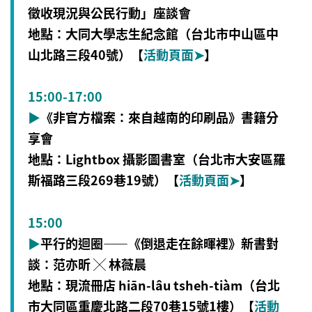
徵收現況與公民行動」座談會
地點：大同大學志生紀念館（台北市中山區中
山北路三段40號）【
活動頁面
➤
】
15:00-17:00
▶
《非官方檔案：來自越南的印刷品》書籍分
享會
地點：Lightbox 攝影圖書室（台北市大安區羅
斯福路三段269巷19號）【
活動頁面
➤
】
15:00
▶
平行的迴圈——《倒退走在餘暉裡》新書對
談：范亦昕 ╳ 林薇晨
地點：現流冊店 hiān-lâu tsheh-tiàm（台北
市大同區重慶北路二段70巷15號1樓）【
活動