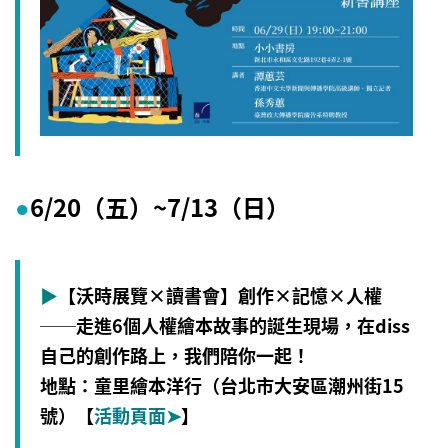
6/20（五）~7
/13（日）
●
▶
【沃時展覽×讀書會】創作×記憶×人權
──走進6個人權繪本故事的誕生現場，在diss
自己的創作路上，我們陪你一起！
地點：童里繪本洋行（台北市大安區潮州街15
號）
【
活動頁面
➤
】