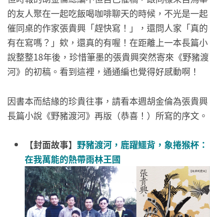
的友人聚在一起吃飯喝咖啡聊天的時候，不光是一起
催同桌的作家張貴興「趕快寫！」，還問人家「真的
有在寫嗎？」欸，還真的有喔！在距離上一本長篇小
說整整18年後，珍惜筆墨的張貴興突然寄來《野豬渡
河》的初稿。看到這裡，通通編也覺得好感動啊！
因書本而結緣的珍貴往事，請看本週胡金倫為張貴興
長篇小說《野豬渡河》再版（恭喜！）所寫的序文。
【封面故事】
野豬渡河，鹿躍鱷背，象捲猴杯：
在我萬能的熱帶雨林王國