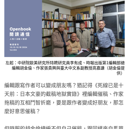
左起：中研院歐美研究所特聘研究員李有成、時報出版第1編輯部總
編輯胡金倫、作家張貴興與臺大中文系副教授高嘉謙（胡金倫提
供）
編輯跟寫作者可以變成朋友嗎？猶記得《死線已是十
天前：日本文豪的截稿地獄實錄》裡編輯催稿、作家
拖稿的互相鬥智折磨，要是跟作者變成好朋友，那怎
麼好意思催稿？
但時報的胡金倫總編不但自己催稿，跟同樣來自馬華