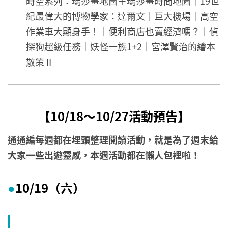
時空系列：瑪莎畫地圖＋瑪莎畫時間地圖｜19世
紀最偉大的博物學家：達爾文｜巨大機場｜高空
作業車大顯身手！｜便利商店也賣經濟嗎？｜偵
探狗超級任務｜妖怪一族1+2｜宮澤賢治的繪本
散策Ⅱ
【10/18～10/27活動預告】
通通編每週都在埋頭整理閱讀活動，就是為了週末給
大家一些出遊靈感，本週活動都在懶人包裡啦！
10/19（六
）
●