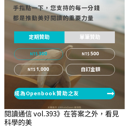
手指點一下，您支持的每一分錢
cebo
witt
博
都是推動美好閱讀的重要力量
ok
er
定期贊助
單筆贊助
300
500
1,000
成為Openbook贊助之友
閱讀通信 vol.393》在答案之外，看見
科學的美