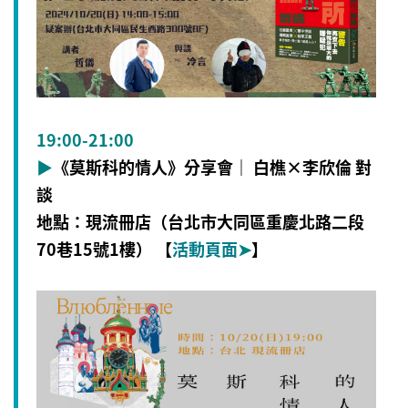
19:00-21:00
▶
《莫斯科的情人》分享會｜ 白樵×李欣倫 對
談
地點：現流冊店（台北市大同區重慶北路二段
70巷15號1樓） 【
活動頁面
➤
】