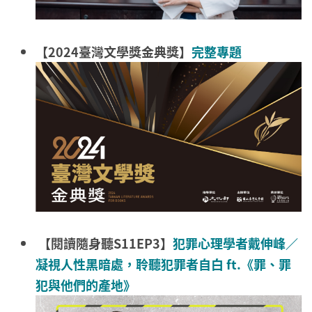
【2024臺灣文學獎金典獎】
完整專題
【閱讀隨身聽S11EP3】
犯罪心理學者戴伸峰／
凝視人性黑暗處，聆聽犯罪者自白 ft.《罪、罪
犯與他們的產地》