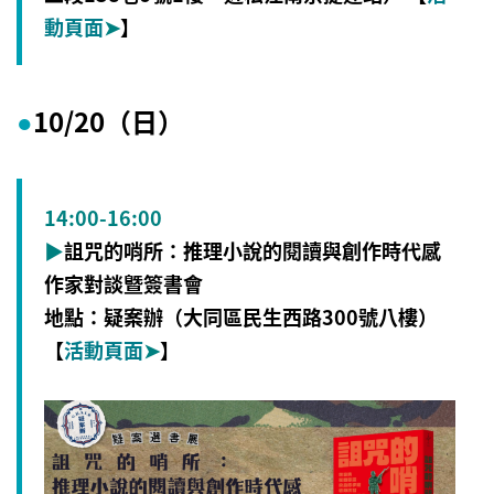
動頁面
➤
】
10/20（日
）
●
14:00-16:00
▶
詛咒的哨所
：
推理小說的閱讀與創作時代感
作家對談曁簽書會
地點：疑案辦（大同區民生西路300號八樓）
【
活動頁面
➤
】