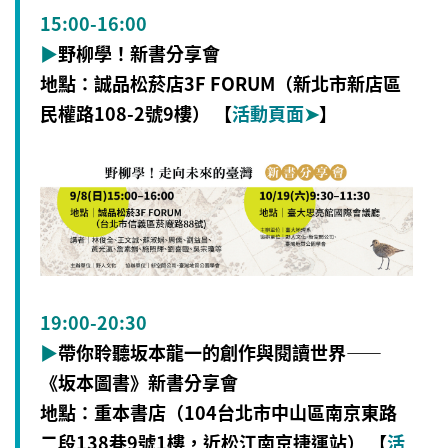
15:00-16:00
▶
野柳學！新書分享會
地點：誠品松菸店3F FORUM（新北市新店區
民權路108-2號9樓） 【
活動頁面
➤
】
19:00-20:30
▶
帶你聆聽坂本龍一的創作與閱讀世界——
《坂本圖書》新書分享會
地點：重本書店（104台北市中山區南京東路
二段138巷9號1樓，近松江南京捷運站） 【
活