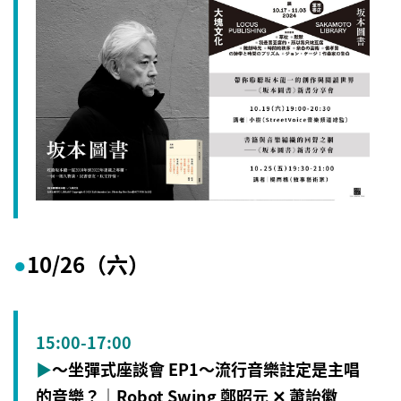
10/26（六
）
●
15:00-17:00
▶
～坐彈式座談會 EP1～流行音樂註定是主唱
的音樂？｜Robot Swing 鄭昭元 ✕ 蕭詒徽