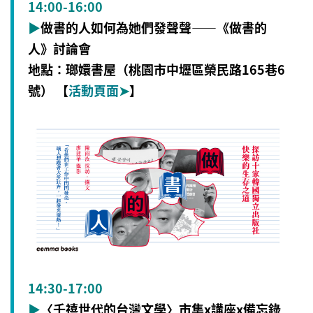
14:00-16:00
▶
做書的人如何為她們發聲聲――《做書的
人》討論會
地點：瑯嬛書屋（桃園市中壢區榮民路165巷6
號） 【
活動頁面
➤
】
14:30-17:00
▶
〈千禧世代的台灣文學〉市集x講座x備忘錄