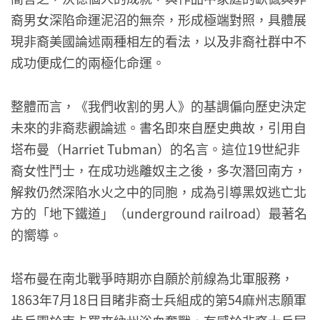
裔男女深陷命運泥沼的無奈，形成極端對照，具體展
現非裔美國論述兩種相左的看法，以及非裔社群中不
成功便成仁的兩極化命運。
整體而言，《我們收割的男人》的基調偏向歷史決定
未來的非裔悲觀論述。書名即來自歷史典故，引用自
塔布曼（Harriet Tubman）的名言。這位19世紀非
裔女性鬥士，在成功逃離奴主之後，多次潛回南方，
解救仍然深陷水火之中的同胞，成為引導黑奴逃亡北
方的「地下鐵道」（underground railroad）最著名
的嚮導。
塔布曼在南北戰爭時期亦自願於前線為北軍服務，
1863年7月18日目睹非裔士兵組成的第54麻州志願軍