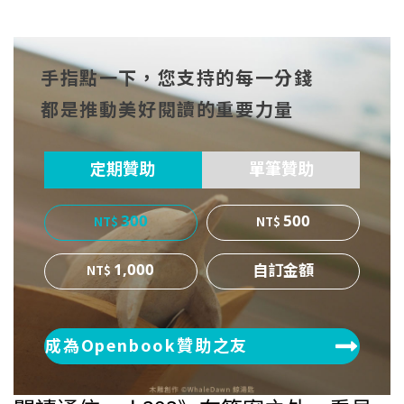
分享
分享
分享
到Fa
到T
到微
手指點一下，您支持的每一分錢
cebo
witt
博
都是推動美好閱讀的重要力量
ok
er
定期贊助
單筆贊助
300
500
1,000
成為Openbook贊助之友