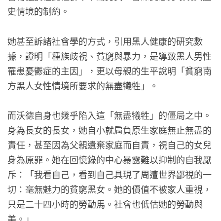
史情境的制約。
她甚至訴諸社會學的方式，引用黑人健康的研究數
據，證明「種族歧視、貧窮與暴力，是導致黑人男性
罹患憂鬱症的主因」，更以母親的生平說明「貧窮南
方黑人女性情境所要求的無盡犧牲」。
而沃德自身也幾乎陷入這「無盡犧牲」的僵局之中。
身為長女的長女，她自小就肩負原生家庭無止無盡的
責任，甚至因為父親遺棄家庭而自責，視自己的女兒
身為原罪。她在回憶錄的中心暴露難以抑制的自我厭
斥：「我看自己，看到自己具現了周遭世界鄙視的一
切：毫無魅力的貧窮黑女。她的價值不被家人重視，
只是二十四小時的勞動馬。社會也低估她的勞動與
美。」