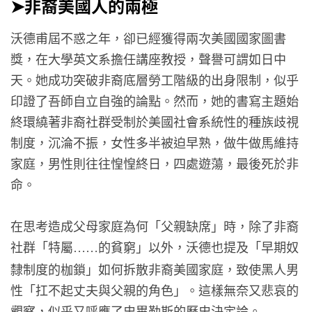
➤非裔美國人的兩極
沃德甫屆不惑之年，卻已經獲得兩次美國國家圖書
獎，在大學英文系擔任講座教授，聲譽可謂如日中
天。她成功突破非裔底層勞工階級的出身限制，似乎
印證了吾師自立自強的論點。然而，她的書寫主題始
終環繞著非裔社群受制於美國社會系統性的種族歧視
制度，沉淪不振，女性多半被迫早熟，做牛做馬維持
家庭，男性則往往惶惶終日，四處遊蕩，最後死於非
命。
在思考造成父母家庭為何「父親缺席」時，除了非裔
社群「特屬
的貧窮」以外，沃德也提及「早期奴
……
隸制度的枷鎖」如何拆散非裔美國家庭，致使黑人男
性「扛不起丈夫與父親的角色」。這樣無奈又悲哀的
觀察，似乎又呼應了史畢勒斯的歷史決定論。