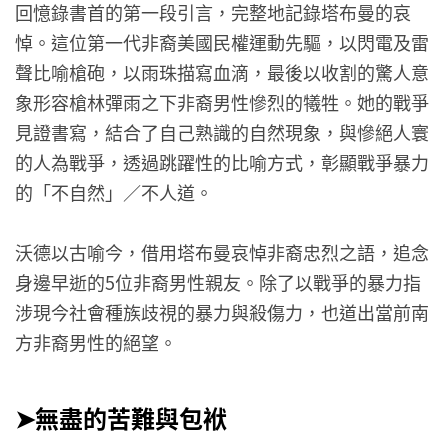
回憶錄書首的第一段引言，完整地記錄塔布曼的哀
悼。這位第一代非裔美國民權運動先驅，以閃電及雷
聲比喻槍砲，以雨珠描寫血滴，最後以收割的驚人意
象形容槍林彈雨之下非裔男性慘烈的犧牲。她的戰爭
見證書寫，結合了自己熟識的自然現象，與慘絕人寰
的人為戰爭，透過跳躍性的比喻方式，彰顯戰爭暴力
的「不自然」／不人道。
沃德以古喻今，借用塔布曼哀悼非裔忠烈之語，追念
身邊早逝的5位非裔男性親友。除了以戰爭的暴力指
涉現今社會種族歧視的暴力與殺傷力，也道出當前南
方非裔男性的絕望。
➤無盡的苦難與包袱