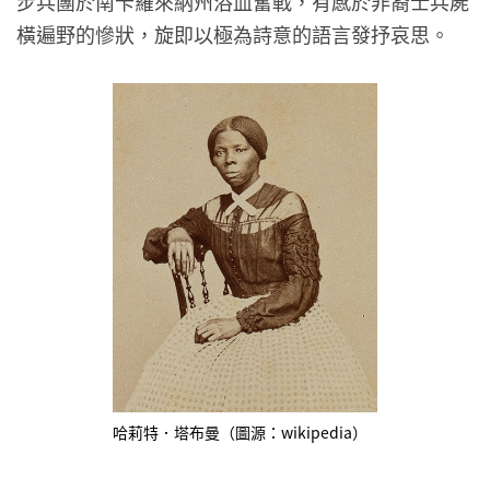
步兵團於南卡羅來納州浴血奮戰，有感於非裔士兵屍
橫遍野的慘狀，旋即以極為詩意的語言發抒哀思。
哈莉特．塔布曼（圖源：wikipedia）