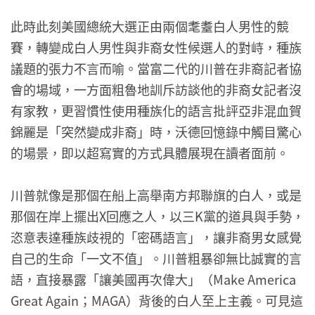
此時此刻美國總統大選正由兩個耄耋白人男性的競
賽，轉變成白人男性與非裔女性候選人的對峙，種族
議題的張力不言而喻。當富二代的川普在非裔記者協
會的場域，一方面粗魯地訓斥訪談他的非裔女記者沒
有家教，更習慣性使用種族化的語言批評亞非混血賀
錦麗是「突然變成非裔」時，沃德回憶錄中觸目驚心
的場景，即以超寫實的方式具體展現在讀者面前。
川普就像是那個在船上高舉南方邦聯旗的白人，或是
那個在岸上擺出X回應之人，以三K黨的道具與手勢，
恣意表達種族歧視的「密碼語言」，讓非裔男女感覺
自己的生命「一文不值」。川普粗暴卻無比誠實的言
語，直接暴露「讓美國再次偉大」（Make America
Great Again；MAGA）背後的白人至上主義。可見這