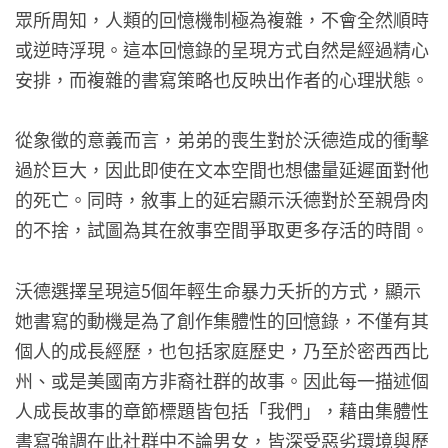
眾所周知，人類的回憶機制極為複雜，不會全然順時
或逆時浮現。這本回憶錄的呈現方式自然是經過精心
安排，而複雜的書寫策略也反映出作者的心理狀態。
從象徵的意義而言，弟弟的喪生對於沃德造成的衝擊
過於巨大，因此即使在文本空間也想儘量延遲面對他
的死亡。同時，敘事上的延宕顯示沃德對於至親骨肉
的不捨，試圖為其在敘事空間爭取更多存活的時間。
沃德選擇呈現這5個年輕生命暴力夭折的方式，顯示
她書寫的動機是為了創作集體性的回憶錄，不僅有其
個人的成長經歷，也包括家庭歷史，乃至於密西西比
州、或是美國南方非裔社群的故事。因此每一描述個
人成長故事的章節標題皆包括「我們」，藉由集體性
書寫強調在此社群中不論男女，皆深受惡劣環境與歷