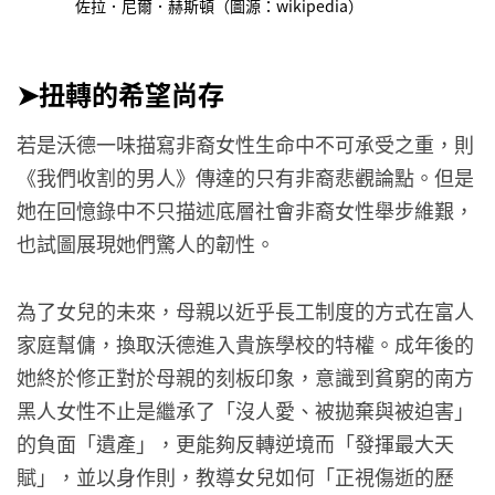
佐拉．尼爾．赫斯頓（圖源：wikipedia）
➤扭轉的希望尚存
若是沃德一味描寫非裔女性生命中不可承受之重，則
《我們收割的男人》傳達的只有非裔悲觀論點。但是
她在回憶錄中不只描述底層社會非裔女性舉步維艱，
也試圖展現她們驚人的韌性。
為了女兒的未來，母親以近乎長工制度的方式在富人
家庭幫傭，換取沃德進入貴族學校的特權。成年後的
她終於修正對於母親的刻板印象，意識到貧窮的南方
黑人女性不止是繼承了「沒人愛、被拋棄與被迫害」
的負面「遺產」，更能夠反轉逆境而「發揮最大天
賦」，並以身作則，教導女兒如何「正視傷逝的歷