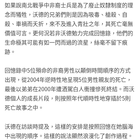
如果說南北戰爭中非裔士兵是為了廢止奴隸制度的理
念而犧牲，沃德的兄弟們則是因為吸毒、槍殺、自
殺、車禍而夭折，來不及進入青壯之年，其死亡毫無
價值可言。更何況若非沃德勉力完成回憶錄，他們的
生命極其可能有如一閃而過的流星，絲毫不留下痕
跡。
回憶錄中5位殞命的非裔男性以顛倒時間順序的方式
出現，從2004年逆時性地呈現5位男性親友的死亡，
最後以弟弟在2000年遭酒駕白人衝撞慘死終結。而沃
德個人的成長片段，則按照年代順時性地穿插於5則
死亡故事之中。
沃德在訪談時提及，這樣的安排是按照回憶在她腦海
中出現的順序。這樣的說法顯然浪漫化了創作過程。