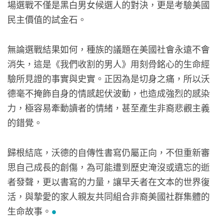
場選戰不僅是黑白男女候選人的對決，更是考驗美國
民主價值的試金石。
無論選戰結果如何，種族的議題在美國社會永遠不會
消失，這是《我們收割的男人》用刻骨銘心的生命經
驗所見證的事實與史實。正因為是切身之痛，所以沃
德毫不掩飾自身的情感起伏波動，也造成強烈的感染
力，極容易牽動讀者的情緒，甚至產生非裔悲觀主義
的錯覺。
歸根結底，沃德的自傳性書寫仍屬正向，不但重新審
思自己成長的創傷，為可能遭到歷史淹沒或遺忘的逝
者發聲，更以書寫的力量，讓早夭者在文本的世界復
活，與摯愛的家人親友共同組合非裔美國社群集體的
生命故事。
●