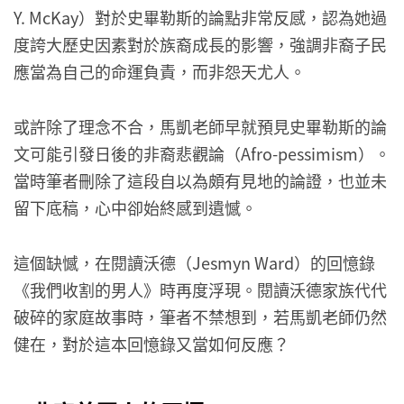
Y. McKay）對於史畢勒斯的論點非常反感，認為她過
度誇大歷史因素對於族裔成長的影響，強調非裔子民
應當為自己的命運負責，而非怨天尤人。
或許除了理念不合，馬凱老師早就預見史畢勒斯的論
文可能引發日後的非裔悲觀論（Afro-pessimism）。
當時筆者刪除了這段自以為頗有見地的論證，也並未
留下底稿，心中卻始終感到遺憾。
這個缺憾，在閱讀沃德（Jesmyn Ward）的回憶錄
《我們收割的男人》時再度浮現。閱讀沃德家族代代
破碎的家庭故事時，筆者不禁想到，若馬凱老師仍然
健在，對於這本回憶錄又當如何反應？