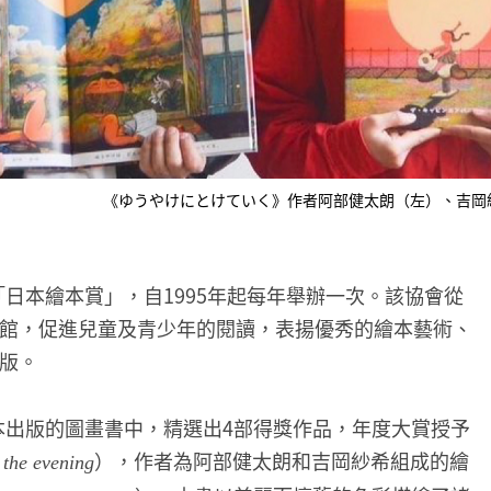
《ゆうやけにとけていく》作者阿部健太朗（左）、吉岡
「日本繪本賞」，自1995年起每年舉辦一次。該協會從
館，促進兒童及青少年的閱讀，表揚優秀的繪本藝術、
版。
日本出版的圖畫書中，精選出4部得獎作品，年度大賞授予
），作者為阿部健太朗和吉岡紗希組成的繪
 the evening