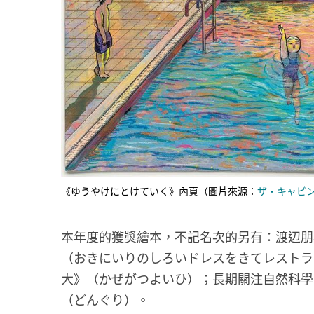
《ゆうやけにとけていく》內頁（圖片來源：
ザ・キャビ
本年度的獲獎繪本，不記名次的另有：渡辺朋
（おきにいりのしろいドレスをきてレストラ
大》（かぜがつよいひ）；長期關注自然科學
（どんぐり）。