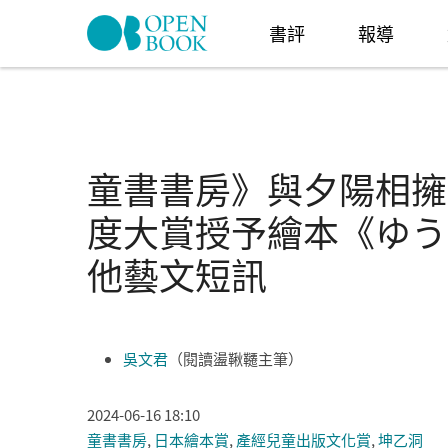
Skip to navigation
移至主內容
書評
報導
童書書房》與夕陽相擁
度大賞授予繪本《ゆう
他藝文短訊
吳文君
（閱讀盪鞦韆主筆）
2024-06-16 18:10
童書書房
,
日本繪本賞
,
產經兒童出版文化賞
,
坤乙洞