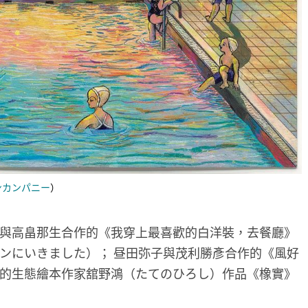
ンカンパニー
）
與高畠那生合作的《我穿上最喜歡的白洋裝，去餐廳》
ンにいきました）； 昼田弥子與茂利勝彥合作的《風好
的生態繪本作家舘野鴻（たてのひろし）作品《橡實》