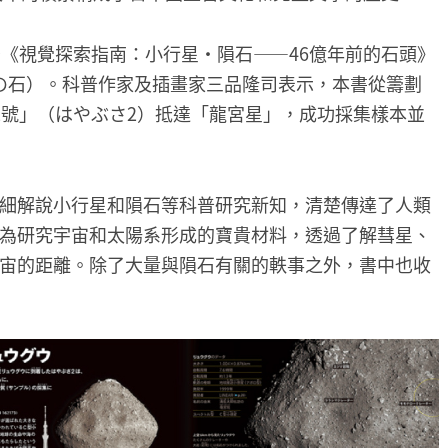
予《視覺探索指南：小行星・隕石——46億年前的石頭》
年の石）。科普作家及插畫家三品隆司表示，本書從籌劃
2號」（はやぶさ2）抵達「龍宮星」，成功採集樣本並
細解說小行星和隕石等科普研究新知，清楚傳達了人類
為研究宇宙和太陽系形成的寶貴材料，透過了解彗星、
宙的距離。除了大量與隕石有關的軼事之外，書中也收