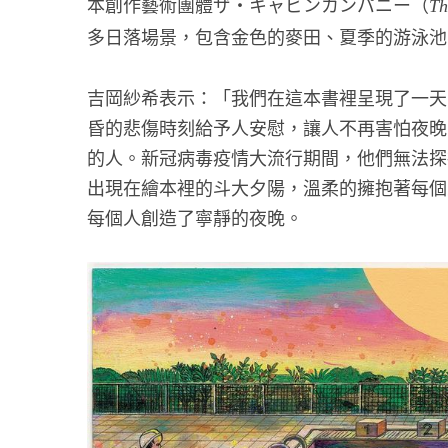
本創作藝術團體ザ・キャビンカンパニー（
Th
多日落場景，包含金色的麥田、夏季的游泳池
吉岡紗希表示：「我們在這本書裡呈現了一天
昏的悲傷時刻給予人安慰，讓人不再害怕夜晚
的人。新冠病毒疫情大流行期間，他們無法探
出現在繪本裡的斗大夕陽，溫柔的擁抱著每個
每個人創造了寧靜的夜晚。