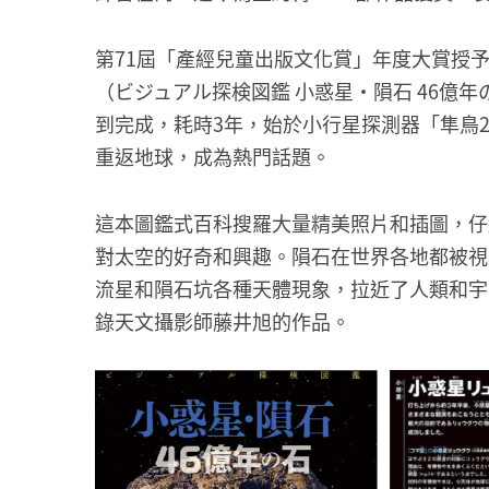
第71屆「產經兒童出版文化賞」年度大賞授
（ビジュアル探検図鑑 小惑星・隕石 46億
到完成，耗時3年，始於小行星探測器「隼鳥
重返地球，成為熱門話題。
這本圖鑑式百科搜羅大量精美照片和插圖，仔
對太空的好奇和興趣。隕石在世界各地都被視
流星和隕石坑各種天體現象，拉近了人類和宇
錄天文攝影師藤井旭的作品。