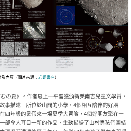
封及內頁（圖片來源：
岩崎書店
）
げむの夏》。作者最上一平曾獲頒新美南吉兒童文學賞，
故事描述一所位於山間的小學，4個相互陪伴的好朋
在四年級的暑假來一場夏季大冒險，4個好朋友聚在一
一部令人耳目一新的作品，生動描繪了山村男孩們團結