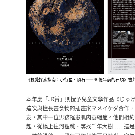
《視覺探索指南：小行星・隕石——46億年前的石頭》書
本年度「JR賞」則授予兒童文學作品《じゅ
這次與擅長畫食物的插畫家マメイケダ合作，
友，其中一位男孩罹患肌肉萎縮症。他們相約
起，從橋上往河裡跳、尋找千年大樹
這是
……