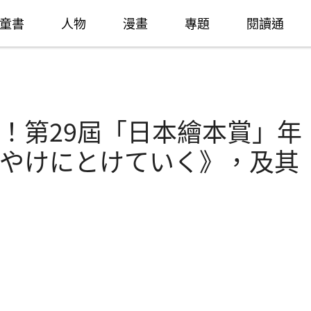
童書
人物
漫畫
專題
閱讀通
！第29屆「日本繪本賞」年
やけにとけていく》，及其