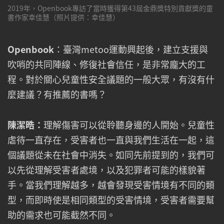
2019年，Openbook專訪了當時獲得第43屆金鼎獎特別貢獻獎的童
書作家幸佳慧（照片提供：幸佳慧）
Openbook
：臺灣metoo運動興起後，建立支援與
吹哨的共同陣線、修復社會信任，是非常龐大的工
程。對於關心兒童性安全議題的一般大眾，有沒有什
麼建議？有推薦的書嗎？
陳潔晧：
理解傷害可以從聆聽身邊的人開始。兒童性
虐待一直存在，受害者也一直與我們生活在一起，這
個議題從未在社會中消失。如同先前提到的，我們可
以先從理解受害者處境，以及犯罪者可能的樣貌著
手。當我們理解越多，越會發現受害情境有不同的類
型，而即時使是相同類型的受害情境，受害者需要幫
助的需求也可能截然不同。