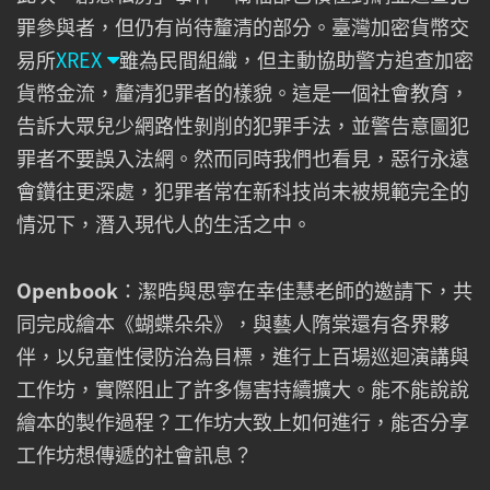
罪參與者，但仍有尚待釐清的部分。臺灣加密貨幣交
易所
XREX
雖為民間組織，但主動協助警方追查加密
貨幣金流，釐清犯罪者的樣貌。這是一個社會教育，
告訴大眾兒少網路性剝削的犯罪手法，並警告意圖犯
罪者不要誤入法網。然而同時我們也看見，惡行永遠
會鑽往更深處，犯罪者常在新科技尚未被規範完全的
情況下，潛入現代人的生活之中。
Openbook
：潔晧與思寧在幸佳慧老師的邀請下，共
同完成繪本《蝴蝶朵朵》，與藝人隋棠還有各界夥
伴，以兒童性侵防治為目標，進行上百場巡迴演講與
工作坊，實際阻止了許多傷害持續擴大。能不能說說
繪本的製作過程？工作坊大致上如何進行，能否分享
工作坊想傳遞的社會訊息？