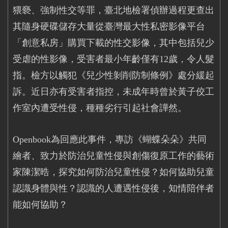
猥褻、強制性交等罪，
臺北地檢署偵辦過程更查出
其隨身硬碟儲存大量從臺灣最大性私密影像平台
「創意私房」購買下載的性交影像，其中包括兒少
受虐的性影像，受害者最小年齡僅有
12
歲，令人髮
指。檢方以觸犯《兒少性剝削防制條例》處分緩起
訴。近日亦有受害者指控，未成年時曾於黃子佼工
作室內遭受性侵，種種劣行引起社會譁然。
Openbook
為回應此事件，專訪《蝴蝶朵朵》共同
繪者、致力於防治兒童性侵與創傷復原工作的藝術
家陳潔晧，探究如何防治兒童性侵？如何協助兒童
認識身體與性？認識的人遭遇性侵後，知情陪伴者
能如何協助？