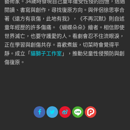
藝術家。34歲時發現自己童年遭受性侵的回憶，透過
閱讀、書寫與創作，尋找復原方向。與伴侶徐思寧合
著《遠方有哀傷，此地有我》，《不再沉默》則自述
童年經歷的許多傷痛。《蝴蝶朵朵》繪者。相信即使
世界滅亡，也要守護愛的人。看劇會忍不住流眼淚，
正在學習與創傷共存。喜歡煮飯，切菜時會覺得平
靜。成立「
貓獅子工作室
」，推動兒童性侵預防與創
傷復原。
分享
分享
分享