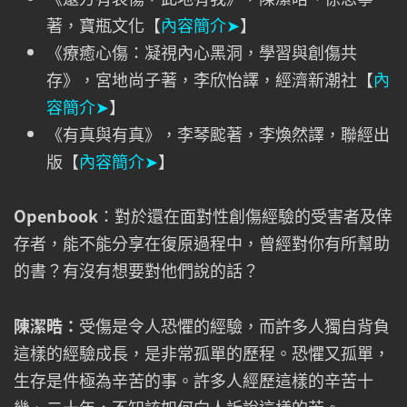
著，寶瓶文化【
內容簡介➤
】
《療癒心傷：凝視內心黑洞，學習與創傷共
存》，宮地尚子著，李欣怡譯，經濟新潮社【
內
容簡介➤
】
《有真與有真》，李琴䬁著，李煥然譯，聯經出
版【
內容簡介➤
】
Openbook
：對於還在面對性創傷經驗的受害者及倖
存者，能不能分享在復原過程中，曾經對你有所幫助
的書？有沒有想要對他們說的話？
陳潔晧：
受傷是令人恐懼的經驗，而許多人獨自背負
這樣的經驗成長，是非常孤單的歷程。恐懼又孤單，
生存是件極為辛苦的事。許多人經歷這樣的辛苦十
幾、二十年，不知該如何向人訴說這樣的苦。