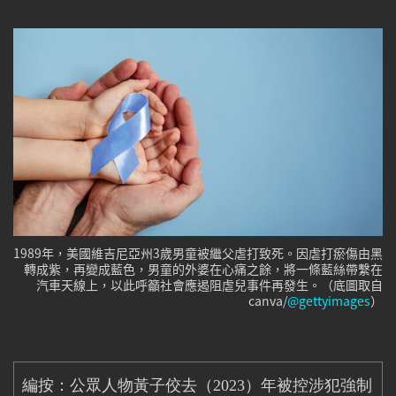
1989年，美國維吉尼亞州3歲男童被繼父虐打致死。因虐打瘀傷由黑
轉成紫，再變成藍色，男童的外婆在心痛之餘，將一條藍絲帶繫在
汽車天線上，以此呼籲社會應遏阻虐兒事件再發生。（底圖取自
canva/
@gettyimages
）
編按：公眾人物黃子佼去（
2023
）年被控涉犯強制