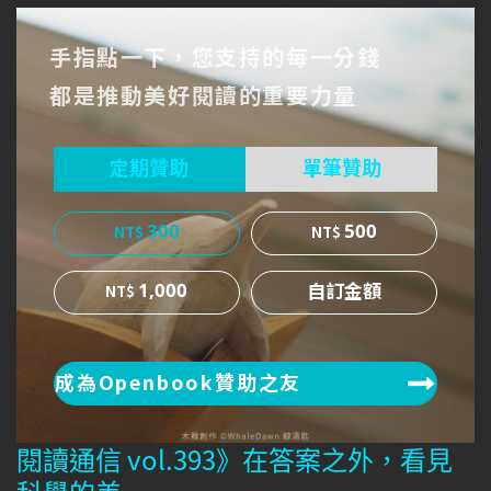
到Fa
到T
到微
手指點一下，您支持的每一分錢
cebo
witt
博
都是推動美好閱讀的重要力量
ok
er
定期贊助
單筆贊助
300
500
1,000
成為Openbook贊助之友
閱讀通信 vol.393》在答案之外，看見