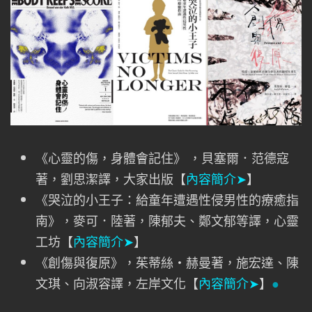
《心靈的傷，身體會記住》 ，貝塞爾．范德寇
著，劉思潔譯，大家出版【
內容簡介➤
】
《哭泣的小王子：給童年遭遇性侵男性的療癒指
南》，麥可．陸著，陳郁夫、鄭文郁等譯，心靈
工坊【
內容簡介➤
】
《創傷與復原》，茱蒂絲・赫曼著，施宏達、陳
文琪、向淑容譯，左岸文化【
內容簡介➤
】
●