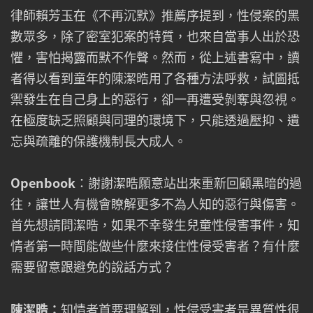
律師賴芳玉在《不再沉默》推薦序提到，性侵案的黑
數眾多，除了密室犯案的特質，也來自當事人出於恐
懼，害怕揭露而默不作聲。然而，從上述書寫中，讀
者得以看到童年的陳潔晧用了各種方法呼救，試圖抵
禦發生在自己身上的惡行，卻一再遭受剝奪與忽視。
在極度缺乏照顧與同理的環境下，只能透過壓抑、遺
忘與疏離的保護機制長大成人。
Openbook
：謝謝潔晧願意站出來重新回顧黑暗的過
往，讓世人有機會瞭解更多不為人知的惡行與傷害。
首先想請問潔晧，如果不幸發生兒童性侵害事件，知
情者第一時間能做些什麼來接住性侵受害者？有什麼
需要留意跟避免的說話方式？
陳潔晧：
知情者首要理解到，性侵受害者是異質性很