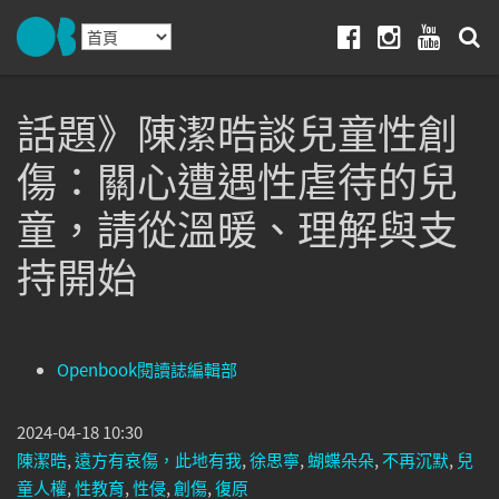
Skip to navigation
移至主內容
Facebook
Instagram
Youtube
話題》陳潔晧談兒童性創
傷：關心遭遇性虐待的兒
童，請從溫暖、理解與支
持開始
Openbook閱讀誌編輯部
2024-04-18 10:30
陳潔晧
,
遠方有哀傷，此地有我
,
徐思寧
,
蝴蝶朵朵
,
不再沉默
,
兒
童人權
,
性教育
,
性侵
,
創傷
,
復原