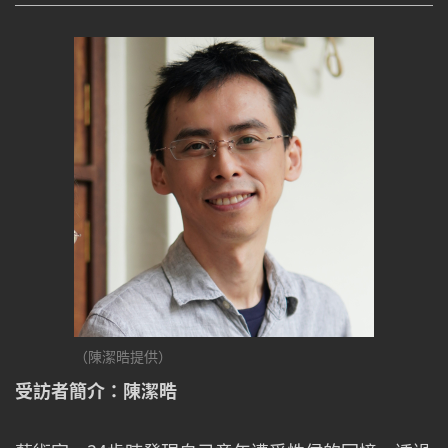
（陳潔晧提供）
受訪者簡介：陳潔晧