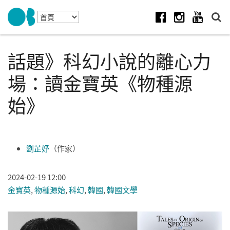
Skip to navigation
移至主內容
Facebook
Instagram
Youtube
話題》科幻小說的離心力
場：讀金寶英《物種源
始》
劉芷妤
（作家）
2024-02-19 12:00
金寶英
,
物種源始
,
科幻
,
韓國
,
韓國文學