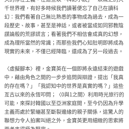
千世界裡，有好多時候我們讀著便忘了自己在讀科
幻：我們看著自己無比熟悉的事物成為過去，成為一
段歷史、故事，甚至是神話，或者被當成如同邪教陰
謀論般的荒謬謊言；看著我們不相信會成真的幻想，
成為理所當然的常識；而那些我們心知肚明即將成為
現實的未來，不僅已經降臨，還成為了另一段過去。
〈虛擬腳本〉裡，金寶英在一個即將永遠結束的遊戲
中，藉由角色之間的一步步追問與辯證，提出「我真
的存在嗎？」「我認知中的世界是真實的嗎？」這些
亙古以來的永恆叩問；〈0與1之間〉利用時光旅行的
可能，來探討韓國以至亞洲家庭間，至今仍因為升學
主義而處於緊繃甚至斷裂邊緣的親子關係，這驚人的
聯想力令人拍案叫絕之外，金寶英更用細緻的思索將
兩者串得極為緊密。