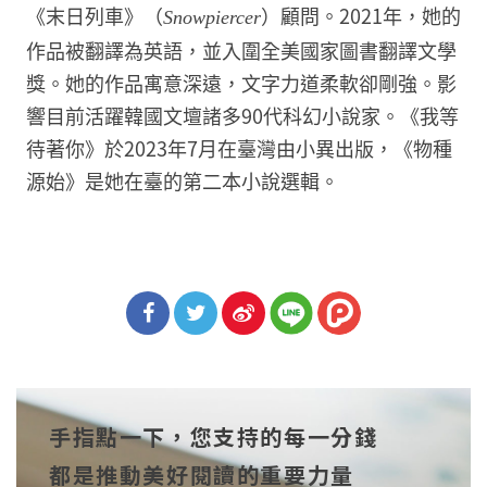
《末日列車》（
）顧問。2021年，她的
Snowpiercer
作品被翻譯為英語，並入圍全美國家圖書翻譯文學
獎。她的作品寓意深遠，文字力道柔軟卻剛強。影
響目前活躍韓國文壇諸多90代科幻小說家。《我等
待著你》於2023年7月在臺灣由小異出版，《物種
源始》是她在臺的第二本小說選輯。
分享
分享
分享
到Fa
到T
到微
手指點一下，您支持的每一分錢
cebo
witt
博
都是推動美好閱讀的重要力量