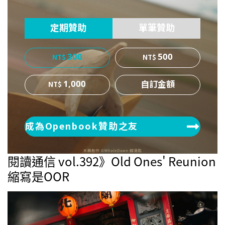
ok
er
定期贊助
單筆贊助
300
500
1,000
成為Openbook贊助之友
閱讀通信 vol.392》Old Ones' Reunion
縮寫是OOR