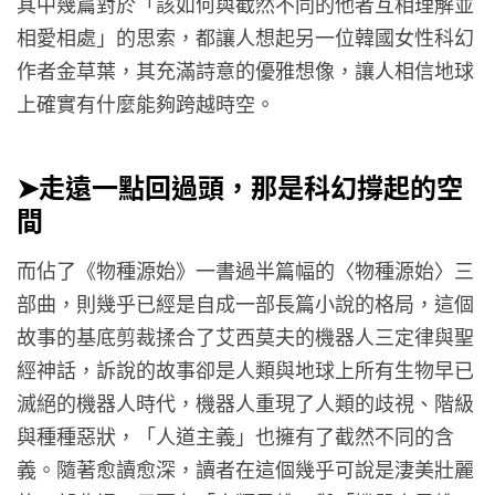
其中幾篇對於「該如何與截然不同的他者互相理解並
相愛相處」的思索，都讓人想起另一位韓國女性科幻
作者金草葉，其充滿詩意的優雅想像，讓人相信地球
上確實有什麼能夠跨越時空。
➤走遠一點回過頭，那是科幻撐起的空
間
而佔了《物種源始》一書過半篇幅的〈物種源始〉三
部曲，則幾乎已經是自成一部長篇小說的格局，這個
故事的基底剪裁揉合了艾西莫夫的機器人三定律與聖
經神話，訴說的故事卻是人類與地球上所有生物早已
滅絕的機器人時代，機器人重現了人類的歧視、階級
與種種惡狀，「人道主義」也擁有了截然不同的含
義。隨著愈讀愈深，讀者在這個幾乎可說是淒美壯麗