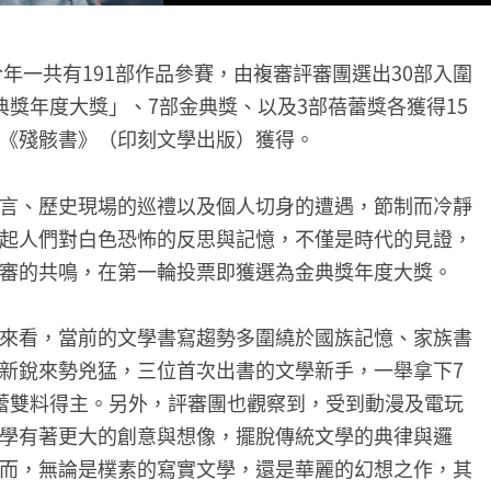
今年一共有191部作品參賽，由複審評審團選出30部入圍
獎年度大獎」、7部金典獎、以及3部蓓蕾獎各獲得15
《殘骸書》（印刻文學出版）獲得。
言、歷史現場的巡禮以及個人切身的遭遇，節制而冷靜
起人們對白色恐怖的反思與記憶，不僅是時代的見證，
審的共鳴，在第一輪投票即獲選為金典獎年度大獎。
來看，當前的文學書寫趨勢多圍繞於國族記憶、家族書
新銳來勢兇猛，三位首次出書的文學新手，一舉拿下7
蕾雙料得主。另外，評審團也觀察到，受到動漫及電玩
學有著更大的創意與想像，擺脫傳統文學的典律與邏
而，無論是樸素的寫實文學，還是華麗的幻想之作，其