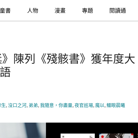
童書
人物
漫畫
專題
閱讀通
典獎》陳列《殘骸書》獲年度大
語
餘生
,
沒口之河
,
弟弟
,
我隨意，你盡量
,
夜官巡場
,
魔以
,
鱷眼晨曦