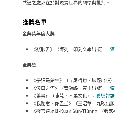
共通之處都在於對現實世界的關懷與批判。
獲獎名單
金典獎年度大獎
《殘骸書》（陳列，印刻文學出版），
獲
金典獎
《子彈是餘生》（寺尾哲也，聯經出版）
《沒口之河》（黃瀚嶢，春山出版），
獲
《弟弟》（陳慧，木馬文化），
獲獎評語
《我隨意，你盡量》（王昭華，九歌出版
《夜官巡場Iā-Kuan Sûn-Tiûnn》