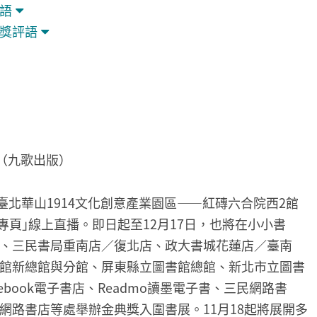
語
獎評語
n》（九歌出版）
於臺北華山1914文化創意產業園區——紅磚六合院西2館
粉絲專頁｣線上直播。即日起至12月17日，也將在小小書
、三民書局重南店／復北店、政大書城花蓮店／臺南
館新總館與分館、屏東縣立圖書館總館、新北市立圖書
ebook電子書店、Readmo讀墨電子書、三民網路書
網路書店等處舉辦金典獎入圍書展。11月18起將展開多