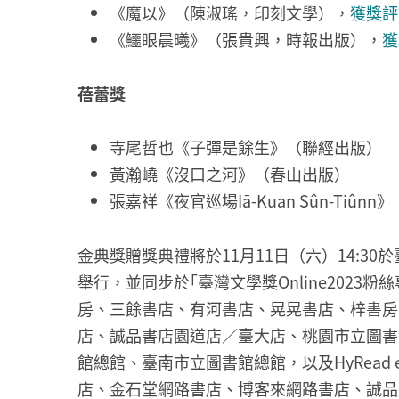
《魔以》（陳淑瑤，印刻文學），
獲獎評
《鱷眼晨曦》（張貴興，時報出版），
獲
蓓蕾獎
寺尾哲也《子彈是餘生》（聯經出版）
黃瀚嶢《沒口之河》（春山出版）
張嘉祥《夜官巡場Iā-Kuan Sûn-Tiûn
金典獎贈獎典禮將於11月11日（六）14:30
舉行，並同步於｢臺灣文學獎Online2023
房、三餘書店、有河書店、晃晃書店、梓書房
店、誠品書店園道店／臺大店、桃園市立圖書
館總館、臺南市立圖書館總館，以及HyRead 
店、金石堂網路書店、博客來網路書店、誠品