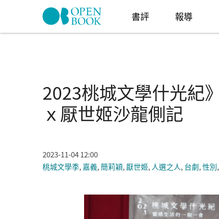
Skip to navigation
移至主內容
書評
報導
2023桃城文學什光
ｘ厭世姬沙龍側記
2023-11-04 12:00
桃城文學季
,
嘉義
,
簡莉穎
,
厭世姬
,
人選之人
,
台劇
,
性別