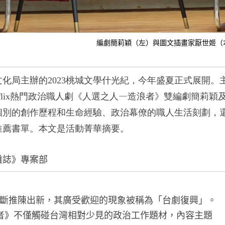
編劇簡莉穎（左）與圖文插畫家厭世姬（
文化局主辦的
2023
桃城文學什光紀，今年盛夏正式展開。
—
lix
熱門政治職人劇《人選之人
造浪者》雙編劇簡莉穎
個別的創作歷程和生命經驗、政治幕僚的職人生活刻劃，
推薦書單。本文是活動菁華摘要。
雜誌》專案部
斷推陳出新，其廣受歡迎的現象被稱為「台劇復興」。
者》不僅觸碰台灣相對少見的政治工作題材，內容主題