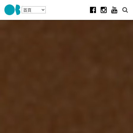
Skip to navigation
移至主內容
Facebook
Instagram
Youtube