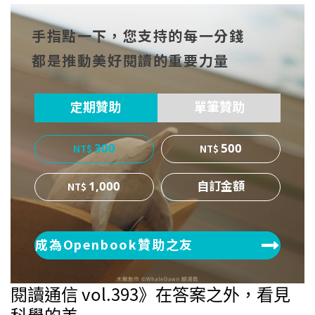
到Fa
到T
到微
手指點一下，您支持的每一分錢
cebo
witt
博
都是推動美好閱讀的重要力量
ok
er
定期贊助
單筆贊助
300
500
1,000
成為Openbook贊助之友
閱讀通信 vol.393》在答案之外，看見
科學的美