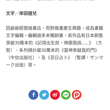
文字／岸田健兒
因爺爺經營過書店，而對做書產生興趣，成為書籍
文字編輯。編輯過多本暢銷書，其作品有日本銷售
突破39萬本的《記得出生前，神跟我說......》（方
智）、系列總計破30萬本的《當神來敲我的門》
（中信出版社），及《忌日占卜》（暫譯，サンマ
ーク出版）等。
分享
分享
分享