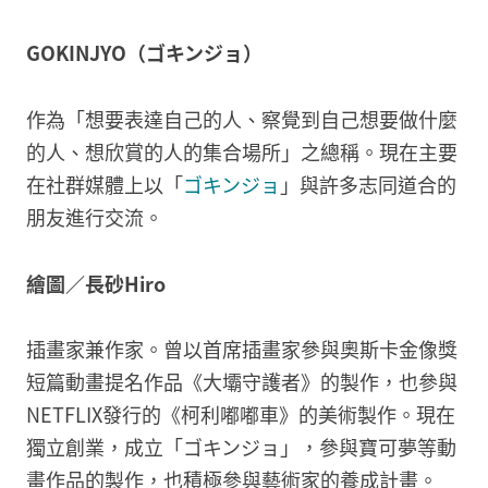
GOKINJYO（ゴキンジョ）
作為「想要表達自己的人、察覺到自己想要做什麼
的人、想欣賞的人的集合場所」之總稱。現在主要
在社群媒體上以「
ゴキンジョ
」與許多志同道合的
朋友進行交流。
繪圖／長砂Hiro
插畫家兼作家。曾以首席插畫家參與奧斯卡金像獎
短篇動畫提名作品《大壩守護者》的製作，也參與
NETFLIX發行的《柯利嘟嘟車》的美術製作。現在
獨立創業，成立「ゴキンジョ」，參與寶可夢等動
畫作品的製作，也積極參與藝術家的養成計畫。