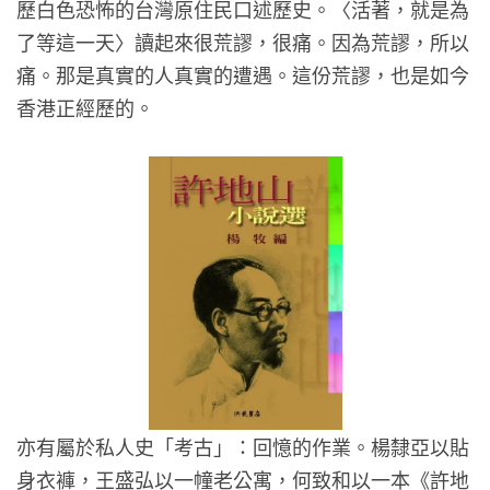
歷白色恐怖的台灣原住民口述歷史。〈活著，就是為
了等這一天〉讀起來很荒謬，很痛。因為荒謬，所以
痛。那是真實的人真實的遭遇。這份荒謬，也是如今
香港正經歷的。
亦有屬於私人史「考古」：回憶的作業。楊隸亞以貼
身衣褲，王盛弘以一幢老公寓，何致和以一本《許地