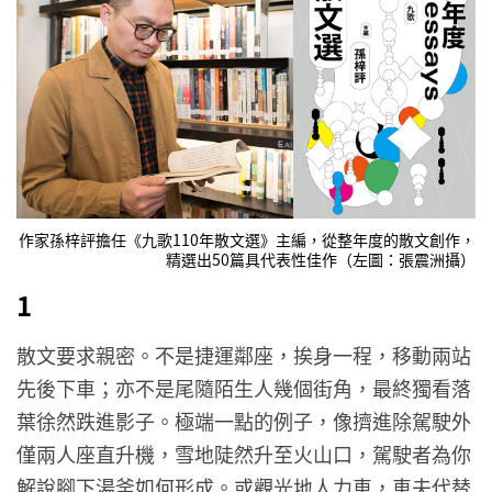
作家孫梓評擔任《九歌110年散文選》主編，從整年度的散文創作，
精選出50篇具代表性佳作（左圖：張震洲攝）
1
散文要求親密。不是捷運鄰座，挨身一程，移動兩站
先後下車；亦不是尾隨陌生人幾個街角，最終獨看落
葉徐然跌進影子。極端一點的例子，像擠進除駕駛外
僅兩人座直升機，雪地陡然升至火山口，駕駛者為你
解說腳下湯釜如何形成。或觀光地人力車，車夫代替