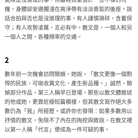
機，身體卻安適擱淺在爽淨帶有淡淡香氣的後座。說
話合拍與否也是沒道理的事，有人謹慎瑣碎，含蓄保
守；有人攻勢凌厲，言必有中。散文是，一個人和另
一個人之間，各種頻率的交通。
2
數年前一次機會訪問簡媜，她說，「散文更像一個剽
悍的民族，可吸收異文化，產生新品種。」誠然，簡
媜部分作品，第三人稱早已登場，那些以散文體敘述
的他或她，更靠近極短篇模樣，但其散文寫作絕大多
數仍為「我」所經歷。或許你也發現：如果多數用以
抒情的散文，免除不了內在的掏挖與敘說，在散文裡
以第一人稱「代言」便成為一件可疑的事。