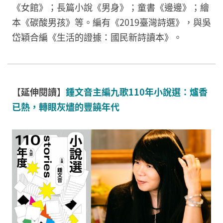
《女館》；長篇小說《男身》；童書《邊邊》；繪
本《碳酸男孩》等。編有《2019臺灣詩選》，與吳
岱穎合編《生活的證據：國民新詩讀本》。
【
延伸閱讀
】
鍾文音主編九歌110年小說選：爐香
已熱，轉眼灰燼的豐饒年代