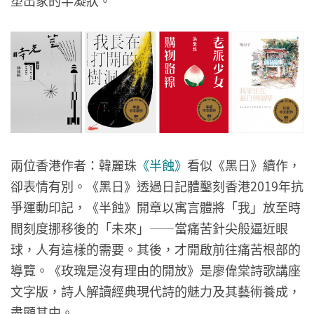
兩位香港作者：韓麗珠
《半蝕》
看似《黑日》續作，
卻表情有別。《黑日》透過日記體鑿刻香港2019年抗
爭運動印記，《半蝕》開章以寓言體將「我」放至時
間刻度挪移後的「未來」——當痛苦針尖般逼近眼
球，人有這樣的需要。其後，才開啟前往痛苦根部的
導覽。《玫瑰是沒有理由的開放》是廖偉棠詩歌講座
文字版，詩人解讀經典現代詩的魅力及其藝術養成，
盡顯其中。