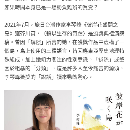
如果時間本身已是一場勝負難辨的買賣？
2021年7月，旅日台灣作家李琴峰《彼岸花盛開之
島》獲芥川賞，〈賴以生存的奇蹟〉是頒獎典禮演講
稿。曾因「罅隙」所苦的她，在獲獎作品中虛構了一
個島，島上使用的三種語言，皆回應東亞歷史地理特
殊組成，加上她傾力關注的性別意識。「罅隙」或肇
因於粗暴的「分類」，這是許多人至今痛苦的源頭，
李琴峰獲獎的「說話」讀來動魄驚心。