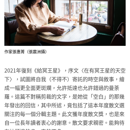
作家張惠菁（張震洲攝）
2021年復刻《給冥王星》，序文〈在有冥王星的天空
下〉，試圖將自我（不得不）寄託的時空與敘事，繪
成一幅更全面更斑斕，允許抵達也允許錯過的曼荼
羅。這篇不對稱剪裁的文字，是她從「空白」的那幾
年發出的回信，其中所述，竟包括了這本年度散文選
關注的每一個分輯主題。此文獲年度散文獎，也是來
自一位長年讀者衷心的謝意。散文要求親密。能夠待