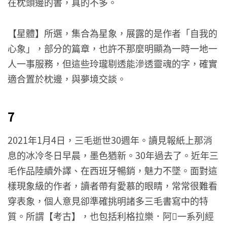
在枕頭邊的書，真的不多。
【星體】所選，集合為星象，展露的是作者「自我的
心象」，部分的篇章，也許不那麼明顯為一時一地一
人一事服務，但這些玲瓏剔透能滲透靈魂的字，確實
適合置於枕邊，與夢境交談。
7
2021年1月4日，三毛逝世30週年。讀見報紙上那消
息的冰冷冬日早晨，墨色猶新。30年過去了。近年三
毛作品陸續外譯、在西班牙暢銷，魅力不墜。面對這
樣現象級的作者，讀者帶有愛慕的眼睛，常常很難看
穿表象，個人意見卻準確挑明諸多三毛書寫中的特
質。所謂【考古】，也包括利格拉樂．阿𡠄一系列經