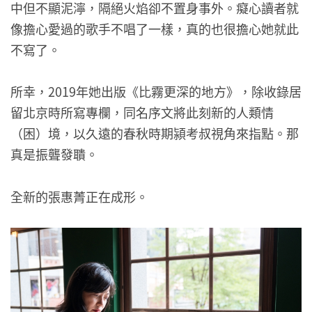
中但不顯泥濘，隔絕火焰卻不置身事外。癡心讀者就
像擔心愛過的歌手不唱了一樣，真的也很擔心她就此
不寫了。
所幸，2019年她出版《比霧更深的地方》，除收錄居
留北京時所寫專欄，同名序文將此刻新的人類情
（困）境，以久遠的春秋時期潁考叔視角來指點。那
真是振聾發聵。
全新的張惠菁正在成形。