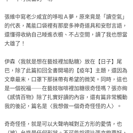
張維中寫老少咸宜的哆啦Ａ夢，原來竟是「讀空氣」
的代表，萬能口袋裡有那麼多神奇道具和安慰言語，
還懂得收納自己睡進衣櫥、不占空間，讀了我也想當
大雄了！
伊森〈我就是想在藝妓裡加點糖〉放在【日子】尾
巴，除了此篇扣回全書開場的【疫年】主題，還因為
文章最末，口罩下那抹帶有希望的微笑。同時，這也
是一個祝福——在藝妓咖啡裡加糖很奇怪嗎？張亦絢
《感情百物》除了扎實好讀的內容，還有篇非常觸動
我的後記，篇名是〈我想做一個奇奇怪怪的人〉。
奇奇怪怪，就是可以大聲吶喊對正方形的愛情，也
（被）允許是任何形狀。不可能說得比張亦絢更好，