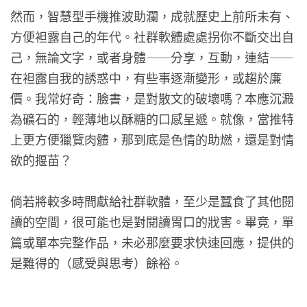
然而，智慧型手機推波助瀾，成就歷史上前所未有、
方便袒露自己的年代。社群軟體處處拐你不斷交出自
己，無論文字，或者身體——分享，互動，連結——
在袒露自我的誘惑中，有些事逐漸變形，或趨於廉
價。我常好奇：臉書，是對散文的破壞嗎？本應沉澱
為礦石的，輕薄地以酥糖的口感呈遞。就像，當推特
上更方便獵覽肉體，那到底是色情的助燃，還是對情
欲的揠苗？
倘若將較多時間獻給社群軟體，至少是蠶食了其他閱
讀的空間，很可能也是對閱讀胃口的戕害。畢竟，單
篇或單本完整作品，未必那麼要求快速回應，提供的
是難得的（感受與思考）餘裕。