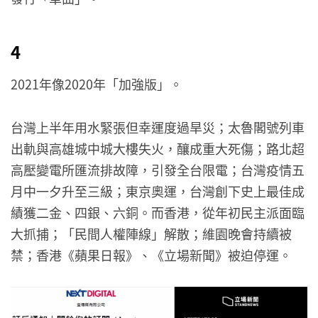
4
2021年像2020年「加強版」。
台灣上半年用水緊張但幸運度過旱災；太魯閣號列車
出軌與高雄城中城大樓失火，釀成重大死傷；路北超
高壓變電所匯流排故障，引發全台限電；台灣疫情五
月中一夕升至三級；東京奧運，台灣創下史上最佳成
績獲二金、四銀、六銅。而香港，從年初民主派面臨
大抓捕；「民間人權陣線」解散；維園晚會持續被
禁；香港《蘋果日報》、《立場新聞》被迫停運。