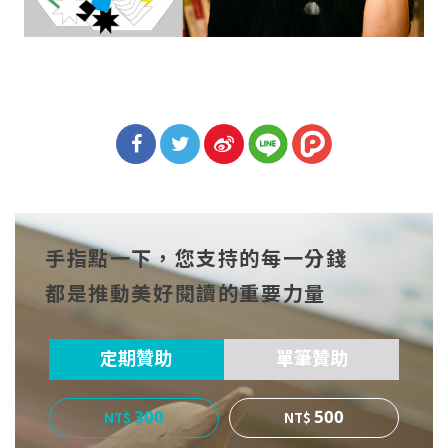
分享
分享
分享
到Fa
到T
到微
手指點一下，您支持的每一分錢
cebo
witt
博
都是推動美好閱讀的重要力量
ok
er
定期贊助
單筆贊助
300
500