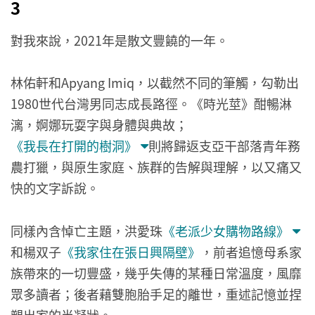
3
對我來說，2021年是散文豐饒的一年。
林佑軒和Apyang Imiq，以截然不同的筆觸，勾勒出
1980世代台灣男同志成長路徑。《時光莖》酣暢淋
漓，婀娜玩耍字與身體與典故；
《我長在打開的樹洞》
則將歸返支亞干部落青年務
農打獵，與原生家庭、族群的告解與理解，以又痛又
快的文字訴說。
同樣內含悼亡主題，洪愛珠
《老派少女購物路線》
和楊双子
《我家住在張日興隔壁》
，前者追憶母系家
族帶來的一切豐盛，幾乎失傳的某種日常溫度，風靡
眾多讀者；後者藉雙胞胎手足的離世，重述記憶並捏
塑出家的半凝狀。