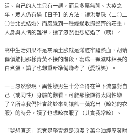
活。自己的人生只有一趟，而且多屬無聊。大疫之
年，眾人仍有過【日子】的方法：讀洪愛珠〈二○二
○台北式結婚〉而感覺到一種經過收攏整齊的莊重，
人身與人情的難得，讀了忽然也想結婚了（咦）。
高中生活如果不是灰頭土臉就是滿腔牢騷熱血，胡靖
偏偏能把那樣青黃不接的階段，寫成一顆滋味綿長的
白煮蛋，讀了也想重新準備聯考了（愛說笑）。
一日忽然發現，異性戀男生十分罕得在筆下流露對自
己（或同性）身體的觀看，可能那樣顯得太同性戀
了？所幸我們社會終於來到讓熊一蘋寫出〈晾她的衣
服〉的時分，讀了也想晾衣服了（其實我常晾）。
「夢想匱乏」究竟是務實還是浪漫？萬金油經歷發財