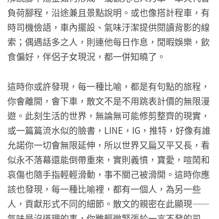
負荷腳程，沿途兼且景點說明。或也像搭計程車，有
時司機儉語，車內擺設、氣味汙潔提供閱讀背影的線
索；偶遇話多之人，則連他每日作息，閒暇娛樂，飲
食偏好，伴侶子女現況，都一併知曉了。
這時你或許發現，每一種比喻，都是有句點的旅程，
你會離開，會下車，散文不是不用跳表計價的無限漫
遊。此刻生活的世界，無論無可能修剪整齊的現實，
或一篇篇流水似的臉書，LINE，IG，推特，好像有誰
允諾你一切會無限延伸，所以世界又扁又平又長，看
似永不落幕還能倒帶重來，實則義憤，寶愛，喧鬧和
哀傷也隨手指輕輕滑動，事不關己被滑開。這時你應
該也發現，每一種比喻裡，都有一個人，為另一些
人，貢獻形式不同的細節。散文的親密在此顯現——
氣味是沒道理的事，你雖輕微緊張於一言不發的司