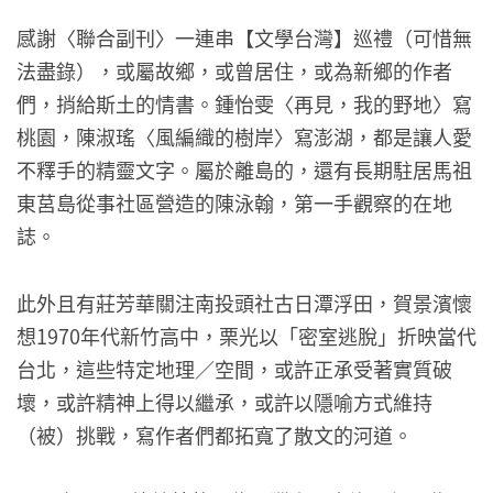
感謝〈聯合副刊〉一連串【文學台灣】巡禮（可惜無
法盡錄），或屬故鄉，或曾居住，或為新鄉的作者
們，捎給斯土的情書。鍾怡雯〈再見，我的野地〉寫
桃園，陳淑瑤〈風編織的樹岸〉寫澎湖，都是讓人愛
不釋手的精靈文字。屬於離島的，還有長期駐居馬祖
東莒島從事社區營造的陳泳翰，第一手觀察的在地
誌。
此外且有莊芳華關注南投頭社古日潭浮田，賀景濱懷
想1970年代新竹高中，栗光以「密室逃脫」折映當代
台北，這些特定地理／空間，或許正承受著實質破
壞，或許精神上得以繼承，或許以隱喻方式維持
（被）挑戰，寫作者們都拓寬了散文的河道。