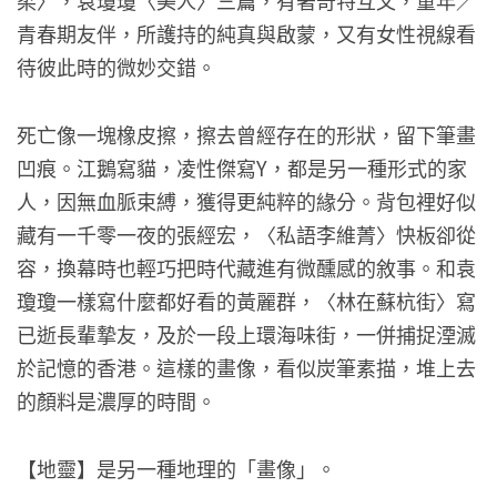
柔〉，袁瓊瓊〈美人〉三篇，有著奇特互文，童年／
青春期友伴，所護持的純真與啟蒙，又有女性視線看
待彼此時的微妙交錯。
死亡像一塊橡皮擦，擦去曾經存在的形狀，留下筆畫
凹痕。江鵝寫貓，凌性傑寫Y，都是另一種形式的家
人，因無血脈束縛，獲得更純粹的緣分。背包裡好似
藏有一千零一夜的張經宏，〈私語李維菁〉快板卻從
容，換幕時也輕巧把時代藏進有微醺感的敘事。和袁
瓊瓊一樣寫什麼都好看的黃麗群，〈林在蘇杭街〉寫
已逝長輩摯友，及於一段上環海味街，一併捕捉湮滅
於記憶的香港。這樣的畫像，看似炭筆素描，堆上去
的顏料是濃厚的時間。
【地靈】是另一種地理的「畫像」。