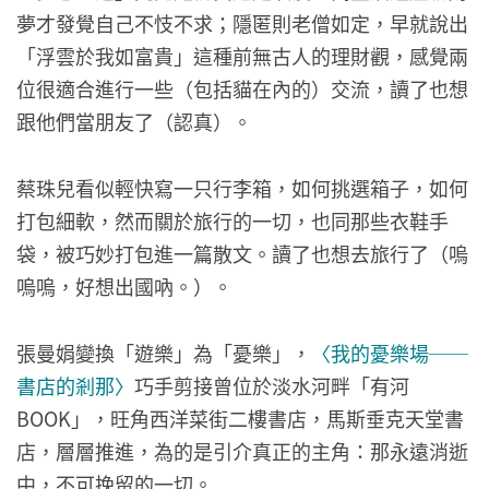
夢才發覺自己不忮不求；隱匿則老僧如定，早就說出
「浮雲於我如富貴」這種前無古人的理財觀，感覺兩
位很適合進行一些（包括貓在內的）交流，讀了也想
跟他們當朋友了（認真）。
蔡珠兒看似輕快寫一只行李箱，如何挑選箱子，如何
打包細軟，然而關於旅行的一切，也同那些衣鞋手
袋，被巧妙打包進一篇散文。讀了也想去旅行了（嗚
嗚嗚，好想出國吶。）。
張曼娟變換「遊樂」為「憂樂」，
〈我的憂樂場──
書店的剎那〉
巧手剪接曾位於淡水河畔「有河
BOOK」，旺角西洋菜街二樓書店，馬斯垂克天堂書
店，層層推進，為的是引介真正的主角：那永遠消逝
中，不可挽留的一切。