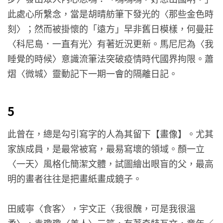
此處心所繫念，當是胡晴舫筆下發光的〈那些金色時
刻〉；然而被掛懷的「遠方」早非舊日模樣，何曼莊
〈科尼島．一直有光〉有著近況更新。馬尼尼為〈我
睡覺的時候〉意識流筆法突破疫情時代國界拘限。蕭
熠〈微城〉靈動記下一期一會的隔離日記。
5
此曾在，總是勾引寫字的人為其留下【畫像】。尤其
家族成員，是最常被寫，最易寫壞的領域。顏一立
〈一天〉風格化簡潔文體，試圖繪出眼盲的父，最高
明的畫者往往是把畫紙畫成鏡子。
田威寧〈食客〉，宇文正〈我很醜，可是我很溫