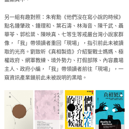
另一組有趣對照：朱宥勳《他們沒在寫小說的時候》
點名鍾肇政、鍾理和、葉石濤、林海音、陳千武、聶
華苓、郭松棻、陳映真、七等生等戒嚴台灣小說家群
像，「我」帶領讀者重回「現場」，指引前此未被讀
取的光亮。劉致昕《真相製造》介紹聖戰士媽媽、極
權政府、網軍教練、境外勢力、打假部隊、內容農場
主人、政府小編，「我」帶領讀者前往「現場」，一
窺資訊產業鏈前此未被說明的黑暗。