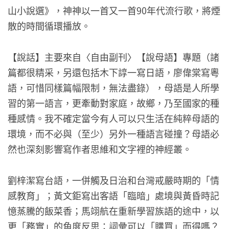
山小說選》，神神以一首又一首90年代流行歌，將煙
散的時間循環播放。
【說話】主要來自〈自由副刊〉【說母語】專題（諸
篇都很精采，另還包括木下諄一寫日語，廖偉棠寫粵
語，可惜同樣篇幅限制，無法盡錄），母語是人所學
習的第一語言，更牽動對家庭，故鄉，乃至國家的種
種感情。我不確定當今有人可以只生活在純粹母語的
環境，而不必與（至少）另外一種語言碰撞？母語必
然也深刻影響寫作者思維和文字裡的神經叢。
劉梓潔寫台語，一併觸及日治和台灣戒嚴時期的「情
感教育」；黃文鉅寫出客語「臨暗」處境與黃昏時記
憶蒸騰的飯菜香；馬翊航在重新學習族語的途中，以
更「務實」的角度反思：詞彙可以「購買」而得嗎？