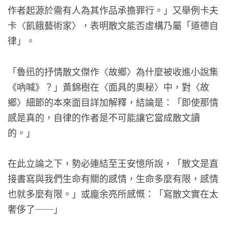
作者起源於需有人為其作品承擔罪行。」又舉例卡夫
卡〈飢餓藝術家〉，表明散文能否虛構乃屬「道德自
律」。
「魯迅的抒情散文傑作〈故鄉〉為什麼被收進小說集
《吶喊》？」黃錦樹在〈面具的奧秘〉中，對〈故
鄉〉細節的本來面目詳加解釋，結論是：「即使那情
感是真的，自律的作者是不可能讓它當成散文讀
的。」
在此立論之下，勢必連結至王安憶所說，「散文是直
接書寫與我們生命有關的感情，生命多麼有限，感情
也就多麼有限。」或龐余亮所感慨：「寫散文實在太
奢侈了──」