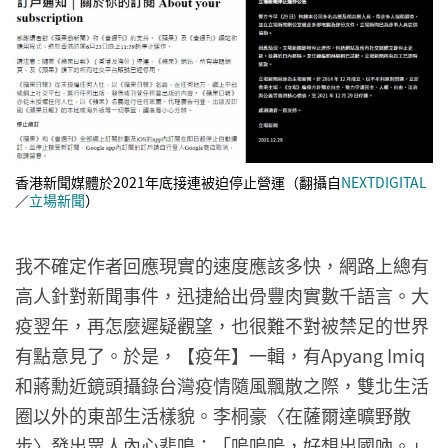
香港新聞媒體於2021年底接連被迫停止營運（翻攝自
NEXTDIGITAL
／
立場新聞
）
我不確定作者回應現實的速度應該多快，網路上總有
高人針對新聞事件，迅捷給出骨豐肉實數千語言。大
疫翌年，再怎麼遲疑觀望，也很難不對被禁足的世界
有點意見了。於是，【疫年】一輯，有Apyang Imiq
和蔣勳近鏡頭攝錄台灣疫情隨風飄散之際，雙北生活
圈以外的東部生活樣貌。李桐豪〈在薩爾達曠野散
步〉發出眾人內心悲鳴：「嗚嗚嗚，好想出國吶。」