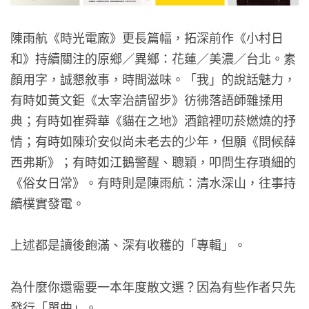
陳雨航《時光電廠》更長篇幅，拓深前作《小村日
和》持續關注的原鄉／異鄉：花蓮／美濃／台北。素
顏用字，誠懇敘事，時間滋味。「我」的說話魅力，
有時如黃文鉅《太宰治請留步》彷彿落語師雜揉用
典；有時如崔舜華《貓在之地》酒館裡叨菸燃燒的抒
情；有時如陳玠安似尚未老去的少年，但願《問候薛
西弗斯》；有時如江鵝警醒、聰穎，叩問生存瑣細的
《俗女日常》。有時則是陳雨航：清水深山，往事持
續樸實發電。
上述都是讀後飽滿、深有收穫的「專輯」。
為什麼你還需要一本年度散文選？因為有些作者只先
發行「單曲」。