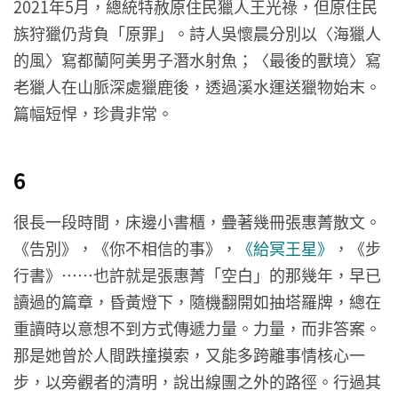
2021年5月，總統特赦原住民獵人王光祿，但原住民
族狩獵仍背負「原罪」。詩人吳懷晨分別以〈海獵人
的風〉寫都蘭阿美男子潛水射魚；〈最後的獸境〉寫
老獵人在山脈深處獵鹿後，透過溪水運送獵物始末。
篇幅短悍，珍貴非常。
6
很長一段時間，床邊小書櫃，疊著幾冊張惠菁散文。
《告別》，《你不相信的事》，
《給冥王星》
，《步
行書》……也許就是張惠菁「空白」的那幾年，早已
讀過的篇章，昏黃燈下，隨機翻開如抽塔羅牌，總在
重讀時以意想不到方式傳遞力量。力量，而非答案。
那是她曾於人間跌撞摸索，又能多跨離事情核心一
步，以旁觀者的清明，說出線團之外的路徑。行過其