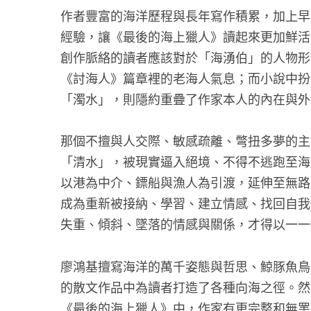
作者豐富的海洋歷程與長年寫作積累，加上早
經驗，讓《最後的海上獵人》讀起來更加鮮活
創作脈絡的讀者應該對於「海湧伯」的人物形
《討海人》篇章裡的老海人氣息；而小說中扮
「濁水」，則隱約重疊了作家本人的內在與外
那個不擅與人交際、敏感疏離、彆扭多夢的主
「清水」，被現實逼入絕境、不得不逃跑至海
以港為中介、鏢船與漁人為引渡，延伸至無路
成為重新被接納、學習、建立情感、找回自我
失重、傾斜、墜落的情感與關係，才得以一一
廖鴻基擅寫海洋的萬千姿態與哲思、鯨豚魚鳥
的散文作品中為讀者打造了各種向海之徑。然
《最後的海上獵人》中，作家有更完整和無罣