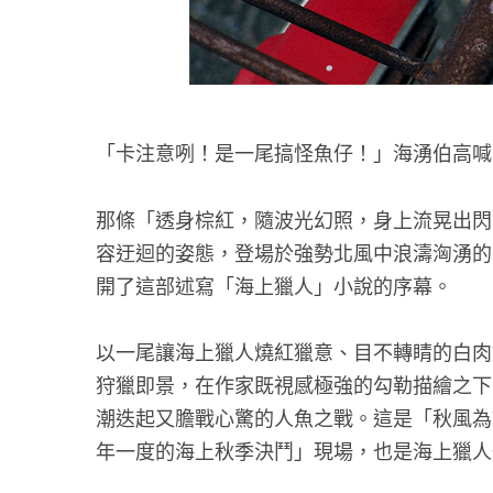
「卡注意咧！是一尾搞怪魚仔！」海湧伯高喊
那條「透身棕紅，隨波光幻照，身上流晃出閃
容迂迴的姿態，登場於強勢北風中浪濤洶湧的
開了這部述寫「海上獵人」小說的序幕。
以一尾讓海上獵人燒紅獵意、目不轉睛的白肉
狩獵即景，在作家既視感極強的勾勒描繪之下
潮迭起又膽戰心驚的人魚之戰。這是「秋風為
年一度的海上秋季決鬥」現場，也是海上獵人