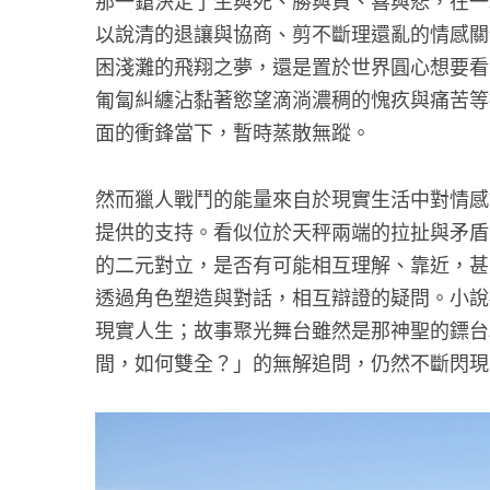
那一鎗決定了生與死、勝與負、喜與悲，在一
以說清的退讓與協商、剪不斷理還亂的情感關
困淺灘的飛翔之夢，還是置於世界圓心想要看
匍匐糾纏沾黏著慾望滴淌濃稠的愧疚與痛苦等
面的衝鋒當下，暫時蒸散無蹤。
然而獵人戰鬥的能量來自於現實生活中對情感
提供的支持。看似位於天秤兩端的拉扯與矛盾
的二元對立，是否有可能相互理解、靠近，甚
透過角色塑造與對話，相互辯證的疑問。小說
現實人生；故事聚光舞台雖然是那神聖的鏢台
間，如何雙全？」的無解追問，仍然不斷閃現