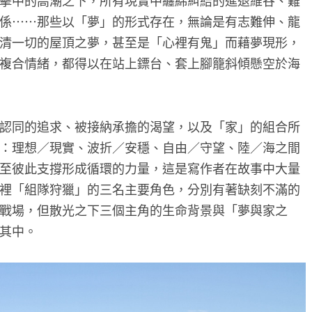
擊中的高潮之下，所有現實中纏綿糾結的進退維谷、難
係⋯⋯那些以「夢」的形式存在，無論是有志難伸、龍
清一切的屋頂之夢，甚至是「心裡有鬼」而藉夢現形，
複合情緒，都得以在站上鏢台、套上腳籠斜傾懸空於海
認同的追求、被接納承擔的渴望，以及「家」的組合所
：理想／現實、波折／安穩、自由／守望、陸／海之間
至彼此支撐形成循環的力量，這是寫作者在故事中大量
裡「組隊狩獵」的三名主要角色，分別有著缺刻不滿的
戰場，但散光之下三個主角的生命背景與「夢與家之
其中。