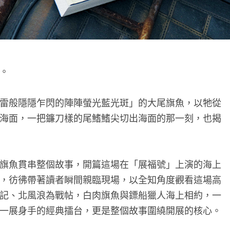
。
雷般隱隱乍閃的陣陣螢光藍光斑」的大尾旗魚，以牠從
海面，一把鐮刀樣的尾鰭鰭尖切出海面的那一刻，也揭
旗魚貫串整個故事，開篇這場在「展福號」上演的海上
，彷彿帶著讀者瞬間親臨現場，以全知角度觀看這場高
記、北風浪為戰帖，白肉旗魚與鏢船獵人海上相約，一
一展身手的經典擂台，更是整個故事圍繞開展的核心。