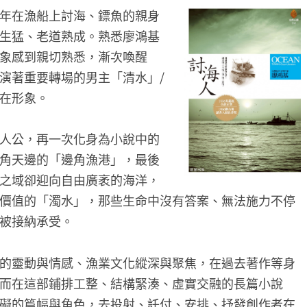
年在漁船上討海、鏢魚的親身
生猛、老道熟成。熟悉廖鴻基
象感到親切熟悉，漸次喚醒
演著重要轉場的男主「清水」/
在形象。
人公，再一次化身為小說中的
角天邊的「邊角漁港」，最後
之域卻迎向自由廣袤的海洋，
價值的「濁水」，那些生命中沒有答案、無法施力不停
被接納承受。
的靈動與情感、漁業文化縱深與聚焦，在過去著作等身
而在這部鋪排工整、結構緊湊、虛實交融的長篇小說
礙的篇幅與角色，去投射、託付、安排、抒發創作者在