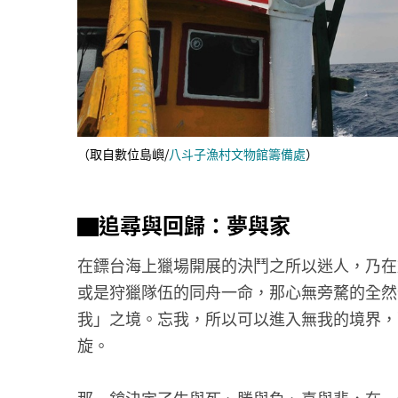
（取自數位島嶼/
八斗子漁村文物館籌備處
）
▇追尋與回歸：夢與家
在鏢台海上獵場開展的決鬥之所以迷人，乃在
或是狩獵隊伍的同舟一命，那心無旁騖的全然
我」之境。忘我，所以可以進入無我的境界，
旋。