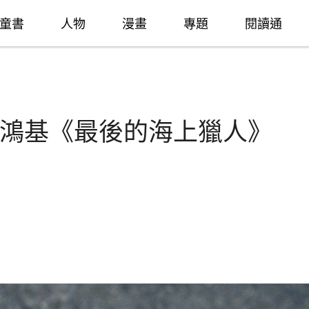
童書
人物
漫畫
專題
閱讀通
鴻基《最後的海上獵人》