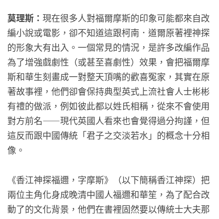
莫理斯：
現在很多人對福爾摩斯的印象可能都來自改
編小說或電影，卻不知道這跟柯南．道爾原著裡神探
的形象大有出入。一個常見的情況，是許多改編作品
為了增強戲劇性（或甚至喜劇性）效果，會把福爾摩
斯和華生刻畫成一對整天頂嘴的歡喜冤家，其實在原
著故事裡，他們卻會保持典型英式上流社會人士彬彬
有禮的做派，例如彼此都以姓氏相稱，從來不會使用
對方前名——現代英國人看來也會覺得過分拘謹，但
這反而跟中國傳統「君子之交淡若水」的概念十分相
像。
《香江神探福邇，字摩斯》（以下簡稱香江神探）把
兩位主角化身成晚清中國人福邇和華笙，為了配合改
動了的文化背景，他們在書裡固然要以傳統士大夫那