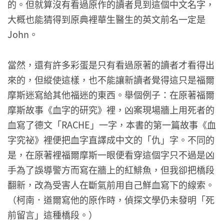
的。但就算沒有看過原作的讀者見到這個中文名字，
大概也能猜得到原典裡華生醫生的英文前名一定是
John。
當然，還有許多彩蛋是只有看過原著的讀者才看得出
來的，但縱使這樣，也不能讓新讀者覺得這只是福爾
摩斯迷寫給其他福迷的東西。舉個例子：在原著福爾
摩斯故事《血字的研究》裡，凶案現場牆上用死者的
血寫了德文「RACHE」一字，本書的第一篇故事《血
字究祕》裡便把血字直譯成中文的「仇」字。不同的
是，在原著裡福爾摩斯一眼便看穿這個字只不過是凶
手為了誤導警方而寫在牆上的紅鯡魚，但我卻把橋段
翻新，改為受害人在斷氣前用自己鮮血寫下的線索。
（柯南．道爾寫他的原作時，偵探文學仍未發明「死
前留言」這種橋段。）