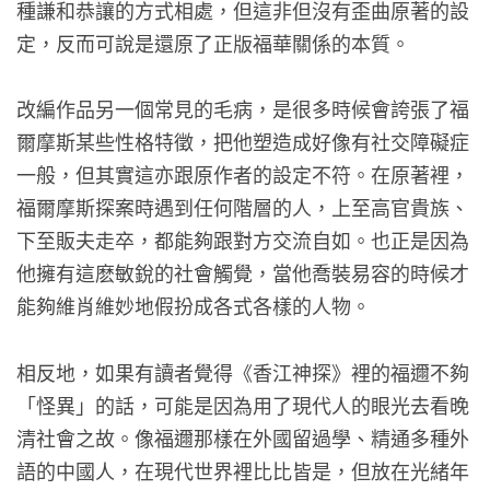
種謙和恭讓的方式相處，但這非但沒有歪曲原著的設
定，反而可說是還原了正版福華關係的本質。
改編作品另一個常見的毛病，是很多時候會誇張了福
爾摩斯某些性格特徵，把他塑造成好像有社交障礙症
一般，但其實這亦跟原作者的設定不符。在原著裡，
福爾摩斯探案時遇到任何階層的人，上至高官貴族、
下至販夫走卒，都能夠跟對方交流自如。也正是因為
他擁有這麽敏銳的社會觸覺，當他喬裝易容的時候才
能夠維肖維妙地假扮成各式各樣的人物。
相反地，如果有讀者覺得《香江神探》裡的福邇不夠
「怪異」的話，可能是因為用了現代人的眼光去看晚
清社會之故。像福邇那樣在外國留過學、精通多種外
語的中國人，在現代世界裡比比皆是，但放在光緒年