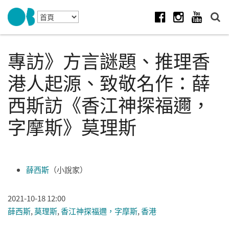
Skip to navigation
移至主內容
Facebook
Instagram
Youtube
專訪》方言謎題、推理香
港人起源、致敬名作：薛
西斯訪《香江神探福邇，
字摩斯》莫理斯
薛西斯
（小說家）
2021-10-18 12:00
薛西斯
,
莫理斯
,
香江神探福邇，字摩斯
,
香港