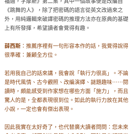
福邇，字摩斯》第二集，其中一個故事便是改編自
《跳舞的人》，除了把密碼的語言從英文改過來之
外，用純邏輯來破譯密碼的推理方法亦在原典的基礎
上有所發揮，希望讀者會覺得有趣。
薛西斯
：推薦序裡有一句形容本作的話，我覺得說得
很準確：兼顧全方位。
若用我自己的話來講，我會說「執行力很高」。不論
是時代風情、古今觀照、改編演繹、謎題趣味……閱
讀時，頗能感受到作家想在哪些方面「施力」，而且
驚人的是，全都表現很到位。如此的執行力放在其他
小說，一定也會有傑出表現。
因此我實在太好奇了，也代替廣大讀者問問：您未來