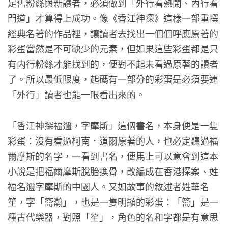
足舊粉絲與新讀者，必須做到「外行看熱鬧、內行看
門道」才算得上成功。像《香江神探》這樣一部重撰
經典名著的作品裡，讓讀者去找出一個個呼應原著的
彩蛋當然是不可缺少的元素，但如果這些彩蛋都是只
有内行粉絲才能找到的，便對不起未看過原著的讀者
了。所以最低限度，起碼有一部分的彩蛋是必須要連
「外行」讀者也能一眼看出來的。
「香江神探福邇，字摩斯」這個書名，本身便是一隻
彩蛋：沒有看過柯南．道爾原著的人，也必定聽過福
爾摩斯的名字，一看到書名，便馬上可以意會到這本
小說是把福爾摩斯脫胎換骨，改編成在香港探案、姓
福名邇字摩斯的中國人。又如故事的敘述者姓華名
笙，字「籥瀚」，也是一隻明顯的彩蛋：「籥」是一
種古代樂器，對照「笙」，角色的名和字都是有意思