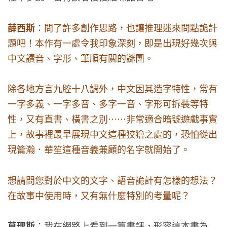
薛西斯
：問了許多創作思路，也讓推理迷來問點詭計
題吧！本作有一處令我印象深刻，即是出現好幾次與
中文讀音、字形、筆順有關的謎團。
除各地方言九腔十八調外，中文因其造字特性，常有
一字多義、一字多音、多字一音、字形可拆裝等特
性，又有直書、橫書之別……非常適合暗號遊戲事實
上，故事裡最早展現中文這種狡獪之處的，恐怕從出
現籥瀚．華笙這種音義兼顧的名字就開始了。
想請問您對於中文的文字、語音詭計有怎樣的想法？
在故事中使用時，又有無什麼特別的考量呢？
莫理斯
：我在網路上看到一篇書評，形容這本書為