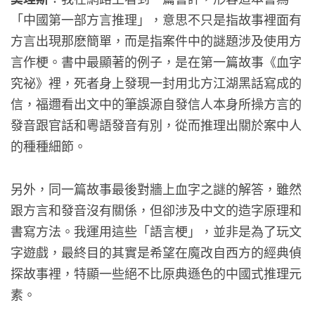
「中國第一部方言推理」，意思不只是指故事裡面有
方言出現那麽簡單，而是指案件中的謎題涉及使用方
言作梗。書中最顯著的例子，是在第一篇故事《血字
究祕》裡，死者身上發現一封用北方江湖黑話寫成的
信，福邇看出文中的筆誤源自發信人本身所操方言的
發音跟官話和粵語發音有別，從而推理出關於案中人
的種種細節。
另外，同一篇故事最後對牆上血字之謎的解答，雖然
跟方言和發音沒有關係，但卻涉及中文的造字原理和
書寫方法。我運用這些「語言梗」，並非是為了玩文
字遊戲，最終目的其實是希望在魔改自西方的經典偵
探故事裡，特顯一些絕不比原典遜色的中國式推理元
素。