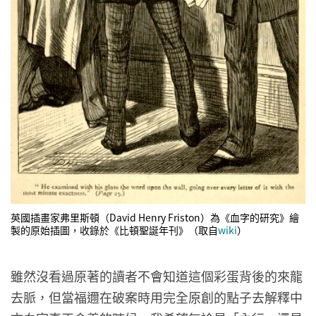
英國插畫家弗里斯頓（David Henry Friston）為《血字的研究》繪
製的原始插圖，收錄於《比頓聖誕年刊》（取自
wiki
）
雖然沒看過原著的讀者不會知道這個彩蛋背後的來龍
去脈，但當福邇在破案時用完全原創的點子去解釋中