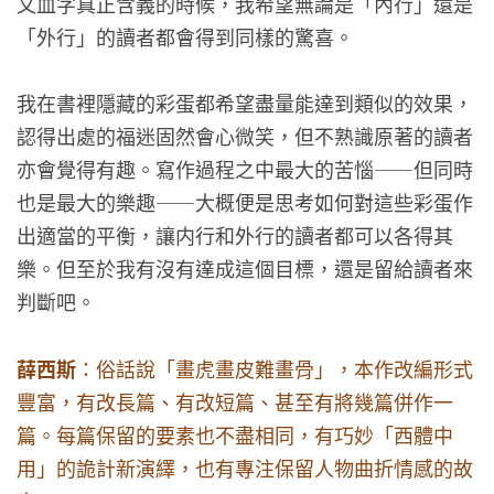
文血字真正含義的時候，我希望無論是「內行」還是
「外行」的讀者都會得到同樣的驚喜。
我在書裡隱藏的彩蛋都希望盡量能達到類似的效果，
認得出處的福迷固然會心微笑，但不熟識原著的讀者
亦會覺得有趣。寫作過程之中最大的苦惱——但同時
也是最大的樂趣——大概便是思考如何對這些彩蛋作
出適當的平衡，讓内行和外行的讀者都可以各得其
樂。但至於我有沒有達成這個目標，還是留給讀者來
判斷吧。
薛西斯
：俗話說「畫虎畫皮難畫骨」，本作改編形式
豐富，有改長篇、有改短篇、甚至有將幾篇併作一
篇。每篇保留的要素也不盡相同，有巧妙「西體中
用」的詭計新演繹，也有專注保留人物曲折情感的故