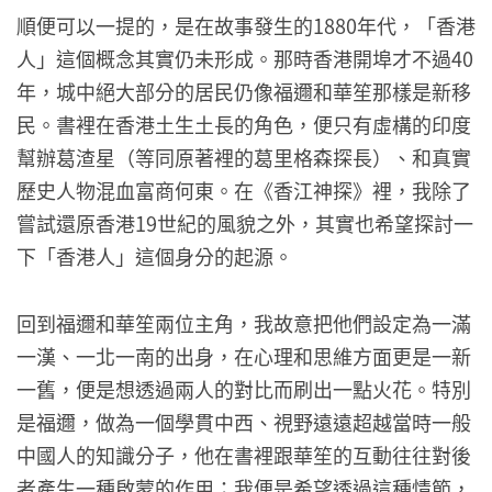
順便可以一提的，是在故事發生的1880年代，「香港
人」這個概念其實仍未形成。那時香港開埠才不過40
年，城中絕大部分的居民仍像福邇和華笙那樣是新移
民。書裡在香港土生土長的角色，便只有虛構的印度
幫辦葛渣星（等同原著裡的葛里格森探長）、和真實
歷史人物混血富商何東。在《香江神探》裡，我除了
嘗試還原香港19世紀的風貌之外，其實也希望探討一
下「香港人」這個身分的起源。
回到福邇和華笙兩位主角，我故意把他們設定為一滿
一漢、一北一南的出身，在心理和思維方面更是一新
一舊，便是想透過兩人的對比而刷出一點火花。特別
是福邇，做為一個學貫中西、視野遠遠超越當時一般
中國人的知識分子，他在書裡跟華笙的互動往往對後
者產生一種啟蒙的作用；我便是希望透過這種情節，