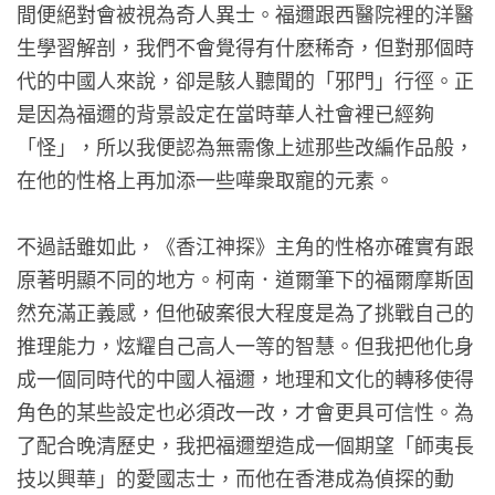
間便絕對會被視為奇人異士。福邇跟西醫院裡的洋醫
生學習解剖，我們不會覺得有什麽稀奇，但對那個時
代的中國人來說，卻是駭人聽聞的「邪門」行徑。正
是因為福邇的背景設定在當時華人社會裡已經夠
「怪」，所以我便認為無需像上述那些改編作品般，
在他的性格上再加添一些嘩衆取寵的元素。
不過話雖如此，《香江神探》主角的性格亦確實有跟
原著明顯不同的地方。柯南．道爾筆下的福爾摩斯固
然充滿正義感，但他破案很大程度是為了挑戰自己的
推理能力，炫耀自己高人一等的智慧。但我把他化身
成一個同時代的中國人福邇，地理和文化的轉移使得
角色的某些設定也必須改一改，才會更具可信性。為
了配合晚清歷史，我把福邇塑造成一個期望「師夷長
技以興華」的愛國志士，而他在香港成為偵探的動