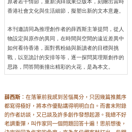
原著若干情節，重新演繹成東亞版本，刻繪出當時
香港社會文化與生活細節，擬塑出新的文本意趣。
本刊邀請同為推理創作者的薛西斯主筆提問，從人
物設定與原作的異同，在時間與空間的遠近差異中
如何看待香港，面對舊粉絲與新讀者的目標與挑
戰，以至詭計的安排等等，逐一探問莫理斯創作的
思路，問答間衝撞出精彩的火花，是為本文。
薛西斯
：在落筆前我感到苦惱萬分，只因幾篇推薦序
都寫得極好，將本作優點講得明明白白。而書末附錄
的作者訪談，又已談及許多創作發想起源。我總不好
老調重彈，叫作家同一個問題回答十遍！思前想後，
決定從同為作家的角度，來為各位觀客敲打出一些關