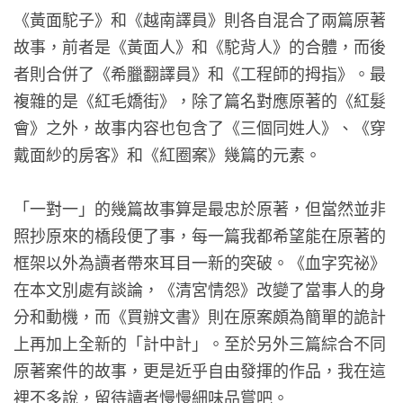
《黃面駝子》和《越南譯員》則各自混合了兩篇原著
故事，前者是《黃面人》和《駝背人》的合體，而後
者則合併了《希臘翻譯員》和《工程師的拇指》。最
複雜的是《紅毛嬌街》，除了篇名對應原著的《紅髮
會》之外，故事内容也包含了《三個同姓人》、《穿
戴面紗的房客》和《紅圈案》幾篇的元素。
「一對一」的幾篇故事算是最忠於原著，但當然並非
照抄原來的橋段便了事，每一篇我都希望能在原著的
框架以外為讀者帶來耳目一新的突破。《血字究祕》
在本文別處有談論，《清宮情怨》改變了當事人的身
分和動機，而《買辦文書》則在原案頗為簡單的詭計
上再加上全新的「計中計」。至於另外三篇綜合不同
原著案件的故事，更是近乎自由發揮的作品，我在這
裡不多說，留待讀者慢慢細味品嘗吧。