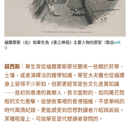
福爾摩斯（右）和華生為《香江神探》主要人物的原型（取自
wik
i
）
薛西斯
：華生常從福爾摩斯那兒聽來一些關於菸蒂、
土壤，或者演繹法的雜學知識。華笙大夫雖也從福邇
身上習得不少新知，但那更經常是些文化差異知識
——是初到香港的異鄉人，首次面對的、如同萬花筒
般的文化衝擊。這使故事裡的香港描繪，不是單純的
時代風情紀錄，更能感受到您想對讀者介紹與訴說。
某種程度上，可說華笙是代替讀者發問的。