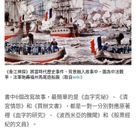
《香江神探》將當時代歷史事件、背景融入故事中。圖為中法戰
爭，法軍砲轟福州馬尾造船廠（取自
wiki
）
書中6個改寫故事，最簡單的是《血字究祕》、《清
宮情怨》和《買辦文書》，都是一對一分別對應原著
裡《血字的研究》、《波西米亞的醜聞》和《股票經
紀的文員》。