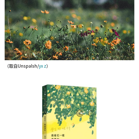
（取自Unspalsh/
yx z
）