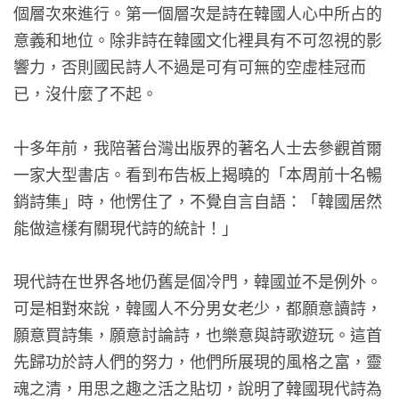
個層次來進行。第一個層次是詩在韓國人心中所占的
意義和地位。除非詩在韓國文化裡具有不可忽視的影
響力，否則國民詩人不過是可有可無的空虛桂冠而
已，沒什麼了不起。
十多年前，我陪著台灣出版界的著名人士去參觀首爾
一家大型書店。看到布告板上揭曉的「本周前十名暢
銷詩集」時，他愣住了，不覺自言自語：「韓國居然
能做這樣有關現代詩的統計！」
現代詩在世界各地仍舊是個冷門，韓國並不是例外。
可是相對來說，韓國人不分男女老少，都願意讀詩，
願意買詩集，願意討論詩，也樂意與詩歌遊玩。這首
先歸功於詩人們的努力，他們所展現的風格之富，靈
魂之清，用思之趣之活之貼切，說明了韓國現代詩為