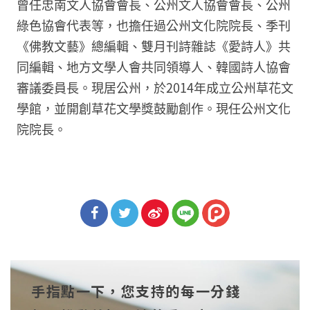
曾任忠南文人協會會長、公州文人協會會長、公州
綠色協會代表等，也擔任過公州文化院院長、季刊
《佛教文藝》總編輯、雙月刊詩雜誌《愛詩人》共
同編輯、地方文學人會共同領導人、韓國詩人協會
審議委員長。現居公州，於2014年成立公州草花文
學館，並開創草花文學獎鼓勵創作。現任公州文化
院院長。
分享
分享
分享
到Fa
到T
到微
手指點一下，您支持的每一分錢
cebo
witt
博