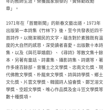
年的教師生涯，榮獲國家頒發的「黃條勤政勳
章」。
1971年在「首爾新聞」的新春文藝出道，1973年
出版第一本詩集《竹林下》後，至今共發表近四千
首詩作。以簡潔親民的文字，蘊含對於素雅既有溫
度的大自然的感恩，深受讀者喜愛。出版數十本詩
集，以及《與花草嬉戲》、《尋詩》等散文集十餘
本，另著有童話、詩畫集、攝影詩集、詩選等，著
作多達百餘部。曾獲土之文學獎、忠南文化獎、現
代佛教文學獎、朴龍來文學獎、詩與詩學獎、鄉土
文化獎、片雲文學獎、韓國詩人協會獎、鄭芝溶文
學獎、空超文學獎、唯心作品獎及金斗笠文學獎等
數十種獎項。