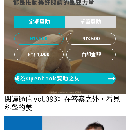
都是推動美好閱讀的重要力量
ok
er
定期贊助
單筆贊助
300
500
1,000
成為Openbook贊助之友
閱讀通信 vol.393》在答案之外，看見
科學的美