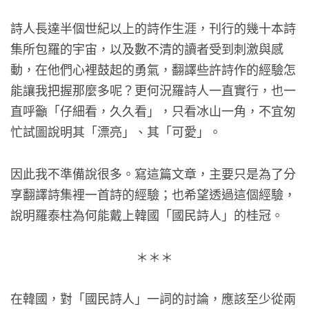
詩人長達半個世紀以上的詩作生涯，刊行的幾十本詩
集所包羅的宇宙，以及數不清的讀者受到刺激與感
動，在他們心裡鼓起的勇氣，翻譯些許詩作的經驗怎
能讓我把握那麼多呢？更何況羅詩人一直實行，也一
直呼籲「仔細看，久久看」，只看冰山一角，不宜匆
忙試圖說明其「漂亮」、其「可愛」。
因此我不準備說很多。寫這篇文章，主要只是為了分
享翻譯詩集裡一首詩的經驗；也希望透過這個經驗，
說明羅泰柱為何能戴上韓國「國民詩人」的桂冠。
＊＊＊
在韓國，對「國民詩人」一詞的討論，應該至少從兩