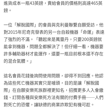
進貨成本一瓶43英鎊，賣給會員的價格則高達465英
鎊。
一位「解脫國際」的會員與克利曼聯繫自願受訪，他
對2015年尼奇克發表的另一台自殺機器「命運」表達
了強烈的不滿。「聽起來是萬靈丹，只要200英鎊就
能拿到機器，問題全都解決了！但仔細一看，機器要
許多輔助器材才能運作，還要一瓶目前根本還不存在
的混合氣體。」
這名會員花錢後詢問使用問題，卻得不到回應。他認
為這些死亡機器其實只是噱頭，目的是讓「解脫國
際」在自願安樂死族群裡更知名，招攬更多人入會繳
錢、訂閱各種與安樂死方法有關的付費手冊──人們
對死亡的恐懼，讓缺德的商業詐欺犯有機可趁。