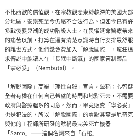
不比西歐的價值觀，在宗教觀念束縛較深的美國大部
分地區，安樂死至今仍屬不合法行為。但如今已有許
多戰後嬰兒潮的成功階級人士，在畏懼延命醫療帶來
的痛苦以前，打算在還有清楚意識時自行安排最舒服
的離世方式。他們繳會費加入「解脫國際」，瘋狂追
求傳說中能讓人在「長眠中斷氣」的國家管制藥品
「寧必妥」（Nembutal）。
「解脫國際」高舉「理性自殺」宣言，聲稱：心智健
全者有權在任何自己希望的時間和地點死去，不需要
政府與醫療體系的同意。然而，畢竟販賣「寧必妥」
也是犯法的，所以「解脫國際」的賣點其實是尼奇克
與他的工程師所研發的號稱最完美死亡機器
「Sarco」——這個名詞來自「石棺」