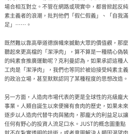
場合相互對立。不管在網路或現實中，都曾掀起反純
素主義者的浪潮，批判他們「假仁假義」、「自我滿
足」……。
既然難以靠高舉道德旗幟來撼動大眾的價值觀，那麼
聽起來更高檔的「潔淨肉」，算不算是一種精心偽裝
的純素食推廣運動呢？克利曼認為，如果承認這種人
工肉是「潔淨肉」，我們也等同於被迫接受純素主義
的政治立場，甚至默默認同了某種程度的思想改造。
另一方面，人造肉市場代表的更是全球性的兆級龐大
事業。人類自誕生以來便擁有食肉的歷史，如果未來
逐步以人造肉代替牛肉與豬肉，那龐大的利益足以讓
任何有野心的投資人流足口水。JUST的概念圖重點
就不在紮實透明的技術，或者意圖解決人類因渴望肉