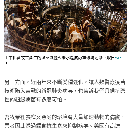
工業化畜牧業產生的溫室氣體與廢水造成嚴重環境污染（取自
wik
i
）
另一方面，近兩年來不斷變種強化，讓人類醫療疫苗
技術陷入苦戰的新冠肺炎病毒，也告訴我們具備抗藥
性的超級病菌有多麼可怕。
畜牧業裡狹窄又惡劣的環境會大量加速動物的病變，
業者因此透過餵食抗生素來抑制病毒。美國有高達