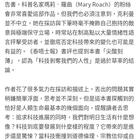
告書，科普名家瑪莉．羅曲（Mary Roach）的粉絲
會非常喜愛這部作品。但我們也必須注意到，克利曼
並不中立，她在採訪與下筆時毫不掩飾自己抱持的敵
意與極端保守立場，時常站在制高點以大量情緒性語
言抨擊受訪者，並徹底否定科技帶來的變化也可能是
有益的。《泰唔士報》書評也提到本書「尖酸刻
薄」，認為「科技剝奪我們的人性」是過於草率的結
論。
作者花了很多氣力在採訪和描述上，丟出的問題其實
稍嫌簡單浮面，思考並不深刻。但是這本書探觸到的
恰好是人類生命最基本的幾個面向，提醒讀者去思
考：追求科技進展的同時，我們對明日生活有什麼想
像？科技到底要發展到什麼樣的程度？它帶來的是進
步還是驚悚？當科技衝撞到道德倫理、宗教信仰或自