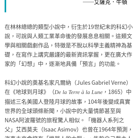
──艾薩克．牛頓
在林林總總的類型小說中，衍生於19世紀末的科幻小
說，可說與人類工業革命後的發展息息相關。這類文
學與相關戲劇作品，特徵是不脫以科學主義精神為基
礎，在寫作上講究嚴謹的最新資訊掌握，更在廣大作
家的「幻想」中，逐漸地具備「預言」的功能。
科幻小說的奠基名家凡爾納（Jules Gabriel Verne）
在《地球到月球》（
，1865）中
De la Terre à la Lune
描述三名美國人登陸月球的故事，104年後變成真實
世界的全球頭條新聞，小說中的大量情節甚至與
NASA阿波羅號的旅程驚人相似。「機器人系列之
父」艾西莫夫（Isaac Asimov）也曾在1964年預測，