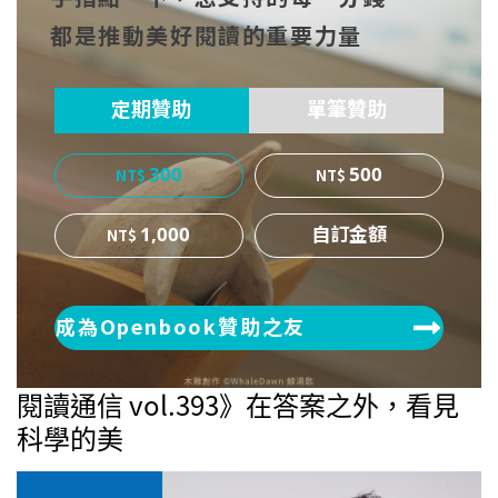
cebo
witt
博
都是推動美好閱讀的重要力量
ok
er
定期贊助
單筆贊助
300
500
1,000
成為Openbook贊助之友
閱讀通信 vol.393》在答案之外，看見
科學的美