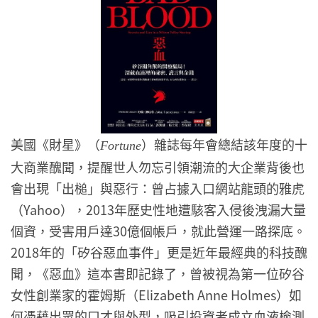
美國《財星》（
）雜誌每年會總結該年度的十
Fortune
大商業醜聞，提醒世人勿忘引領潮流的大企業背後也
會出現「出槌」與惡行：曾占據入口網站龍頭的雅虎
（Yahoo），2013年歷史性地遭駭客入侵後洩漏大量
個資，受害用戶達30億個帳戶，就此營運一路探底。
2018年的「矽谷惡血事件」更是近年最經典的科技醜
聞，《惡血》這本書即記錄了，曾被視為第一位矽谷
女性創業家的霍姆斯（Elizabeth Anne Holmes）如
何憑藉出眾的口才與外型，吸引投資者成立血液檢測