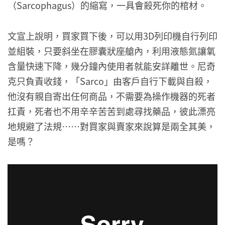
（Sarcophagus）的縮寫，一具會殺死你的棺材。
文宣上說明，買家買下後，可以用3D列印機自行列印
並組裝，只要斜坐在膠囊狀座艙內，利用液態氮讓氧
含量快速下降，幾分鐘內使用者就能安詳離世。尼奇
克只負責收錢，「Sarco」由客戶自行下載與自殺，
他沒有親自寄出任何商品，不需要為操作機器的死者
扛責，死者也不用辛辛苦苦到處尋找藥品，彼此漂亮
地規避了法規……對買家與賣家來說算是兩全其美，
是嗎？