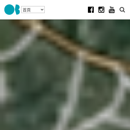
Skip to navigation
移至主內容
Facebook
Instagram
Youtube